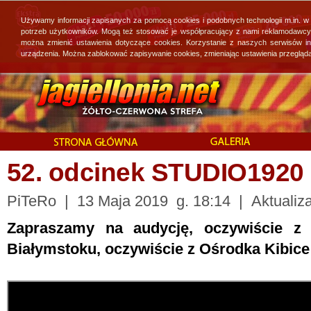
Używamy informacji zapisanych za pomocą cookies i podobnych technologii m.in. w
potrzeb użytkowników. Mogą też stosować je współpracujący z nami reklamodawcy, 
można zmienić ustawienia dotyczące cookies. Korzystanie z naszych serwisów i
urządzenia. Można zablokować zapisywanie cookies, zmieniając ustawienia przegląda
52. odcinek STUDIO1920
PiTeRo | 13 Maja 2019 g. 18:14 | Aktualiza
Zapraszamy na audycję, oczywiście 
Białymstoku, oczywiście z Ośrodka Kibic