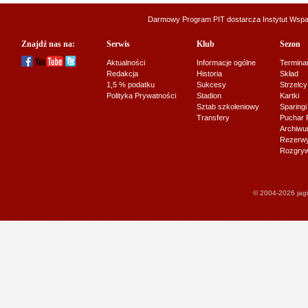
Darmowy Program PIT dostarcza
Instytut Wsp
Znajdź nas na:
Serwis
Klub
Sezon
Aktualności
Informacje ogólne
Termina
Redakcja
Historia
Skład
1,5 % podatku
Sukcesy
Strzelcy
Polityka Prywatności
Stadion
Kartki
Sztab szkoleniowy
Sparingi
Transfery
Puchar 
Archiw
Rezerwy J
Rozgryw
© 2004-2026 jagi