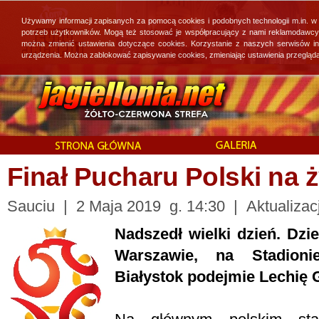
Używamy informacji zapisanych za pomocą cookies i podobnych technologii m.in. w
potrzeb użytkowników. Mogą też stosować je współpracujący z nami reklamodawcy, 
można zmienić ustawienia dotyczące cookies. Korzystanie z naszych serwisów i
urządzenia. Można zablokować zapisywanie cookies, zmieniając ustawienia przegląda
Finał Pucharu Polski na 
Sauciu | 2 Maja 2019 g. 14:30 | Aktualizac
Nadszedł wielki dzień. Dzi
Warszawie, na Stadioni
Białystok podejmie Lechię 