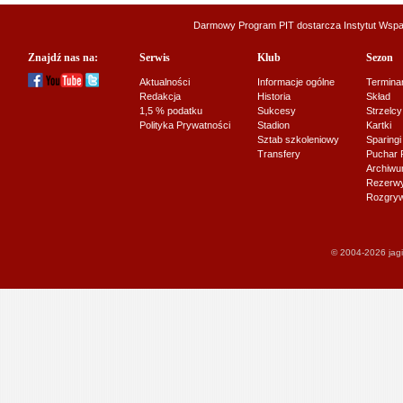
Darmowy Program PIT dostarcza
Instytut Wsp
Znajdź nas na:
Serwis
Klub
Sezon
Aktualności
Informacje ogólne
Termina
Redakcja
Historia
Skład
1,5 % podatku
Sukcesy
Strzelcy
Polityka Prywatności
Stadion
Kartki
Sztab szkoleniowy
Sparingi
Transfery
Puchar 
Archiw
Rezerwy J
Rozgryw
© 2004-2026 jagi