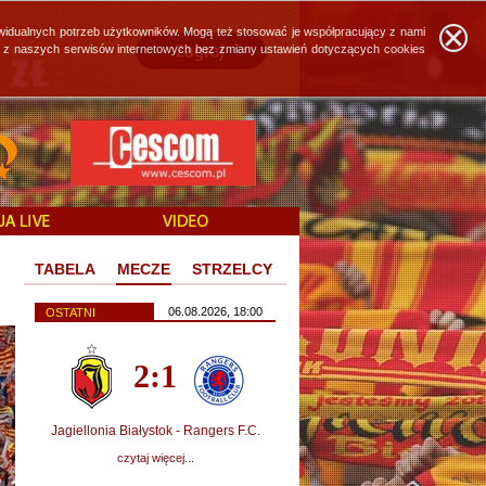
widualnych potrzeb użytkowników. Mogą też stosować je współpracujący z nami
ie z naszych serwisów internetowych bez zmiany ustawień dotyczących cookies
TABELA
MECZE
STRZELCY
06.08.2026, 18:00
OSTATNI
2:1
Jagiellonia Białystok - Rangers F.C.
czytaj więcej...