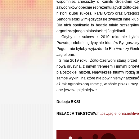
wspomnieć chociażby o Kamilu Grosickim czy
zawodników obecnie reprezentujących żółto-czer
historii klubu sukces. Rafał Grzyb oraz Grzego
Sandomierski w międzyczasie zwiedził inne klubu 
Dla nich spotkanie to będzie miało szczególn
organizacyjnego białostockiej Jagiellonii.
Gdyby nie sukces z 2010 roku nie byłoby w
Prawdopodobnie, gdyby nie triumf w Bydgoszczy
Pogoni nie byłoby wyjazdu do Rio Ave czy Gentu.
Jagiellonii.
2 maj 2019 roku. Żółto-Czerwoni staną przed sz
nowa drużyna, z innym trenerem i innymi priory
białostockiej historii. Największe triumfy rodz
samoe wykini, na które nie powinniśmy narzekać,
aż tak ogroniczoną rotację, właśnie przez uraz
one jeszcze piękniejsze.
Do boju BKS!
RELACJA TEKSTOWA:
https://jagiellonia.net/li