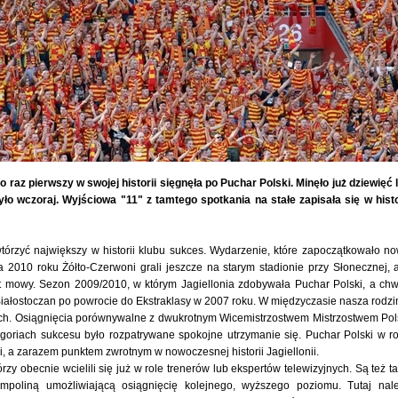
 raz pierwszy w swojej historii sięgnęła po Puchar Polski. Minęło już dziewięć l
ło wczoraj. Wyjściowa "11" z tamtego spotkania na stałe zapisała się w histo
tórzyć największy w historii klubu sukces. Wydarzenie, które zapoczątkowało n
 2010 roku Żółto-Czerwoni grali jeszcze na starym stadionie przy Słonecznej, 
et mowy. Sezon 2009/2010, w którym Jagiellonia zdobywała Puchar Polski, a chw
Białostoczan po powrocie do Ekstraklasy w 2007 roku. W międzyczasie nasza rodz
nych. Osiągnięcia porównywalne z dwukrotnym Wicemistrzostwem Mistrzostwem Pol
goriach sukcesu było rozpatrywane spokojne utrzymanie się. Puchar Polski w r
 a zarazem punktem zwrotnym w nowoczesnej historii Jagiellonii.
rzy obecnie wcielili się już w role trenerów lub ekspertów telewizyjnych. Są też ta
ampoliną umożliwiającą osiągnięcię kolejnego, wyższego poziomu. Tutaj nal