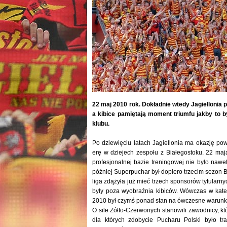
22 maj 2010 rok. Dokładnie wtedy Jagiellonia po
a kibice pamiętają moment triumfu jakby to by
klubu.
Po dziewięciu latach Jagiellonia ma okazję pow
erę w dziejech zespołu z Białegostoku. 22 maja
profesjonalnej bazie treningowej nie było naw
później Superpuchar był dopiero trzecim sezon 
liga zdążyła już mieć trzech sponsorów tytular
były poza wyobraźnia kibiców. Wówczas w kate
2010 był czymś ponad stan na ówczesne warunki,
O sile Żółto-Czerwonych stanowili zawodnicy, któ
dla których zdobycie Pucharu Polski było tr