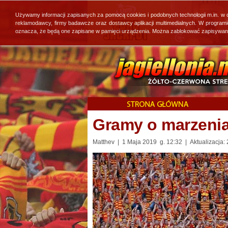
Używamy informacji zapisanych za pomocą cookies i podobnych technologii m.in. w
reklamodawcy, firmy badawcze oraz dostawcy aplikacji multimedialnych. W program
oznacza, że będą one zapisane w pamięci urządzenia. Można zablokować zapisywanie 
Gramy o marzenia
Matthev | 1 Maja 2019 g. 12:32 | Aktualizacja: