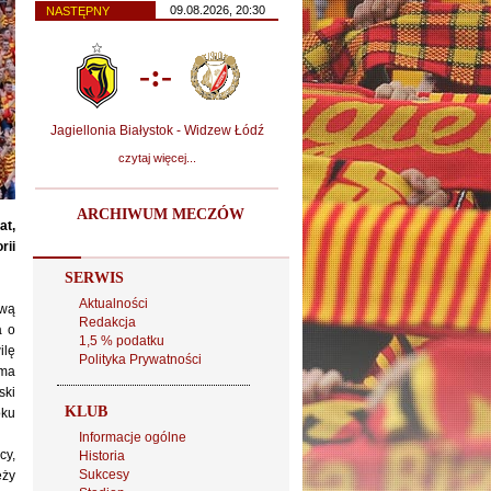
09.08.2026, 20:30
NASTĘPNY
-:-
Jagiellonia Białystok - Widzew Łódź
czytaj więcej...
ARCHIWUM MECZÓW
at,
rii
SERWIS
Aktualności
ową
Redakcja
a o
1,5 % podatku
ilę
Polityka Prywatności
ima
ski
KLUB
oku
Informacje ogólne
cy,
Historia
Sukcesy
eży