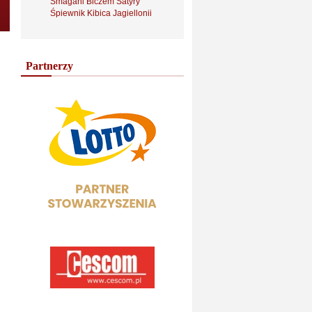
Smagani Biczem Satyry
Śpiewnik Kibica Jagiellonii
Partnerzy