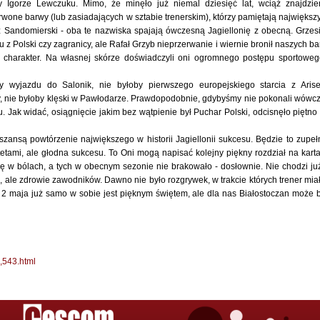
 Igorze Lewczuku. Mimo, że minęło już niemal dziesięć lat, wciąż znajdzi
wone barwy (lub zasiadających w sztabie trenerskim), którzy pamiętają największ
rz Sandomierski - oba te nazwiska spajają ówczesną Jagiellonię z obecną. Grzes
z Polski czy zagranicy, ale Rafał Grzyb nieprzerwanie i wiernie bronił naszych ba
y charakter. Na własnej skórze doświadczyli oni ogromnego postępu sportoweg
yjazdu do Salonik, nie byłoby pierwszego europejskiego starcia z Aris
, nie byłoby klęski w Pawłodarze. Prawdopodobnie, gdybyśmy nie pokonali wówc
 Jak widać, osiągnięcie jakim bez wątpienie był Puchar Polski, odcisnęło piętno
ansą powtórzenie największego w historii Jagiellonii sukcesu. Będzie to zupeł
tetami, ale głodna sukcesu. To Oni mogą napisać kolejny piękny rozdział na kart
ą się w bólach, a tych w obecnym sezonie nie brakowało - dosłownie. Nie chodzi ju
 ale zdrowie zawodników. Dawno nie było rozgrywek, w trakcie których trener mia
y. 2 maja już samo w sobie jest pięknym świętem, ale dla nas Białostoczan może 
ve,543.html