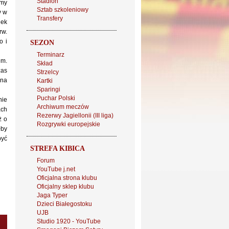
Stadion
emy
Sztab szkoleniowy
y w
Transfery
iek
rw.
o i
SEZON
Terminarz
em.
Skład
zas
Strzelcy
 na
Kartki
Sparingi
Puchar Polski
nie
Archiwum meczów
ach
Rezerwy Jagiellonii (III liga)
ż o
Rozgrywki europejskie
łby
być
STREFA KIBICA
Forum
YouTube j.net
Oficjalna strona klubu
Oficjalny sklep klubu
Jaga Typer
Dzieci Białegostoku
UJB
Studio 1920 - YouTube