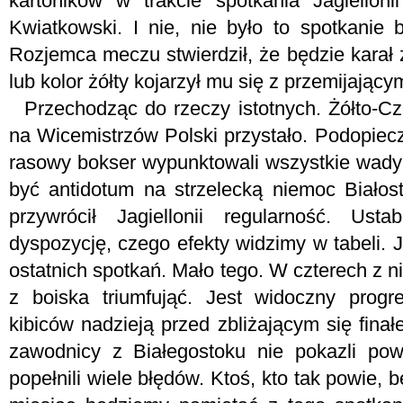
kartoników w trakcie spotkania Jagielloni
Kwiatkowski. I nie, nie było to spotkanie 
Rozjemca meczu stwierdził, że będzie karał
lub kolor żółty kojarzył mu się z przemijający
Przechodząc do rzeczy istotnych. Żółto-Cze
na Wicemistrzów Polski przystało. Podopiec
rasowy bokser wypunktowali wszystkie wady 
być antidotum na strzelecką niemoc Białos
przywrócił Jagiellonii regularność. Usta
dyspozycję, czego efekty widzimy w tabeli. Ja
ostatnich spotkań. Mało tego. W czterech z ni
z boiska triumfująć. Jest widoczny progr
kibiców nadzieją przed zbliżającym się fin
zawodnicy z Białegostoku nie pokazli pow
popełnili wiele błędów. Ktoś, kto tak powie, 