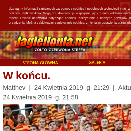
Używamy informacji zapisanych za pomocą cookies i podobnych technologii m.in. w
potrzeb użytkowników. Mogą też stosować je współpracujący z nami reklamodawcy, 
można zmienić ustawienia dotyczące cookies. Korzystanie z naszych serwisów i
urządzenia. Można zablokować zapisywanie cookies, zmieniając ustawienia przegląda
W końcu.
Matthev | 24 Kwietnia 2019 g. 21:29 | Aktua
24 Kwietnia 2019 g. 21:58