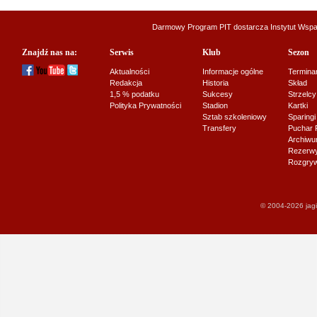
Darmowy Program PIT dostarcza
Instytut Wsp
Znajdź nas na:
Serwis
Klub
Sezon
Aktualności
Informacje ogólne
Termina
Redakcja
Historia
Skład
1,5 % podatku
Sukcesy
Strzelcy
Polityka Prywatności
Stadion
Kartki
Sztab szkoleniowy
Sparingi
Transfery
Puchar 
Archiw
Rezerwy J
Rozgryw
© 2004-2026 jagi