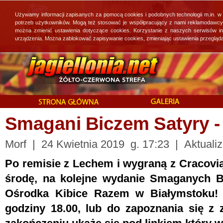
Używamy informacji zapisanych za pomocą cookies i podobnych technologii m.in. w
potrzeb użytkowników. Mogą też stosować je współpracujący z nami reklamodawcy, 
można zmienić ustawienia dotyczące cookies. Korzystanie z naszych serwisów i
urządzenia. Można zablokować zapisywanie cookies, zmieniając ustawienia przegląda
Smagani Biczem Satyry - 
Morf | 24 Kwietnia 2019 g. 17:23 | Aktualiz
Po remisie z Lechem i wygraną z Cracovi
środę, na kolejne wydanie Smaganych B
Ośrodka Kibice Razem w Białymstoku!
godziny 18.00, lub do zapoznania się z 