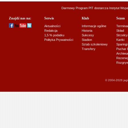
Darmowy Program PIT dostarcza
Instytut Wsp
Znajdź nas na:
Serwis
Klub
Sezon
Aktualności
Informacje ogólne
Termina
Redakcja
Historia
Skład
1,5 % podatku
Sukcesy
Strzelcy
Polityka Prywatności
Stadion
Kartki
Sztab szkoleniowy
Sparingi
Transfery
Puchar 
Archiw
Rezerwy J
Rozgryw
© 2004-2026 jagi