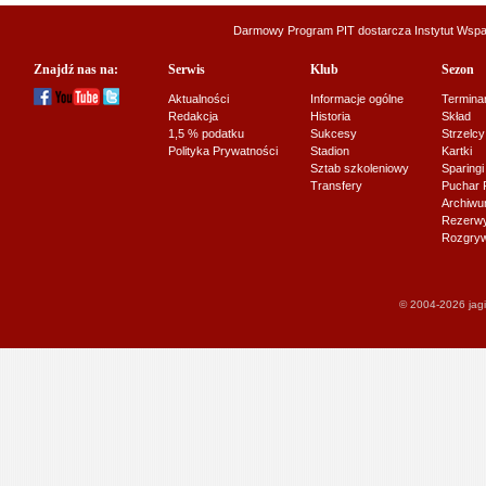
Darmowy Program PIT dostarcza
Instytut Wsp
Znajdź nas na:
Serwis
Klub
Sezon
Aktualności
Informacje ogólne
Termina
Redakcja
Historia
Skład
1,5 % podatku
Sukcesy
Strzelcy
Polityka Prywatności
Stadion
Kartki
Sztab szkoleniowy
Sparingi
Transfery
Puchar 
Archiw
Rezerwy J
Rozgryw
© 2004-2026 jagi