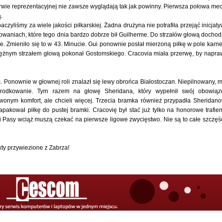
rwie reprezentacyjnej nie zawsze wyglądają tak jak powinny. Pierwsza połowa me
.
zyliśmy za wiele jakości piłkarskiej. Żadna drużyna nie potrafiła przejąć inicjaty
owaniach, które tego dnia bardzo dobrze bił Guilherme. Do strzałów głową dochodz
e. Zmieniło się to w 43. Minucie. Gui ponownie posłał mierzoną piłkę w pole karne
tężnym strzałem głową pokonał Gostomskiego. Cracovia miała przerwę, by napra
m. Ponownie w głownej roli znalazł się lewy obrońca Białostoczan. Niepilnowany, m
środkowanie. Tym razem na głowę Sheridana, który wypełnił swój obowiąz
ym komfort, ale chcieli więcej. Trzecia bramka również przypadła Sheridano
zapakował piłkę do pustej bramki. Cracovię był stać już tylko na honorowe trafien
ć i Pasy wciąż muszą czekać na pierwsze ligowe zwycięstwo. Nie są to całe szczęś
ty przywiezione z Zabrza!