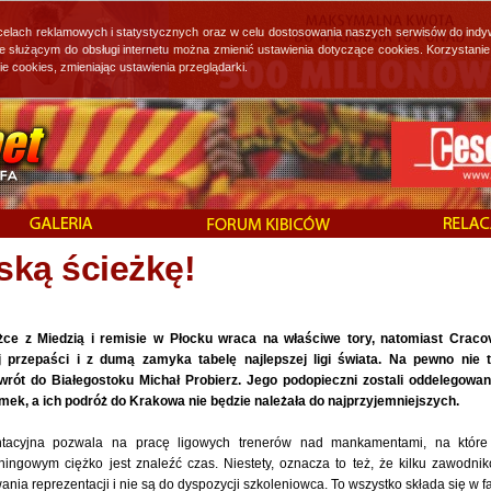
 celach reklamowych i statystycznych oraz w celu dostosowania naszych serwisów do indy
ie służącym do obsługi internetu można zmienić ustawienia dotyczące cookies. Korzystan
cookies, zmieniając ustawienia przeglądarki.
ską ścieżkę!
ażce z Miedzią i remisie w Płocku wraca na właściwe tory, natomiast Craco
j przepaści i z dumą zamyka tabelę najlepszej ligi świata. Na pewno nie 
wrót do Białegostoku Michał Probierz. Jego podopieczni zostali oddelegowan
ek, a ich podróż do Krakowa nie będzie należała do najprzyjemniejszych.
acyjna pozwala na pracę ligowych trenerów nad mankamentami, na któr
ningowym ciężko jest znaleźć czas. Niestety, oznacza to też, że kilku zawodni
nia reprezentacji i nie są do dyspozycji szkoleniowca. To wszystko składa się w fa