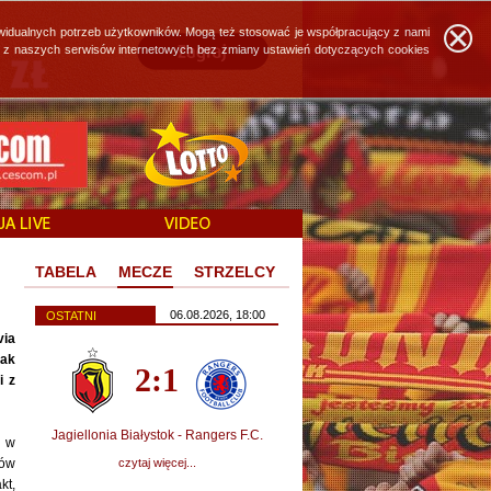
widualnych potrzeb użytkowników. Mogą też stosować je współpracujący z nami
ie z naszych serwisów internetowych bez zmiany ustawień dotyczących cookies
TABELA
MECZE
STRZELCY
06.08.2026, 18:00
OSTATNI
via
tak
2:1
i z
Jagiellonia Białystok - Rangers F.C.
e w
ków
czytaj więcej...
kt,