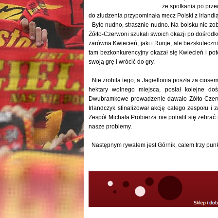
że spotkania po prze
do złudzenia przypominała mecz Polski z Irlandią
Było nudno, strasznie nudno. Na boisku nie zobac
Żółto-Czerwoni szukali swoich okazji po dośrodk
zarówna Kwiecień, jaki i Runje, ale bezskuteczni
tam bezkonkurencyjny okazał się Kwiecień i po
swoją grę i wrócić do gry.
Nie zrobiła tego, a Jagiellonia poszła za ciose
hektary wolnego miejsca, posłał kolejne do
Dwubramkowe prowadzenie dawało Zółto-Czerwon
Irlandczyk sfinalizował akcję całego zespołu i 
Zespół Michała Probierza nie potrafił się zebra
nasze problemy.
Następnym rywalem jest Górnik, calem trzy punk