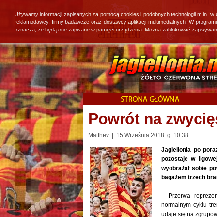
Używamy informacji zapisanych za pomocą cookies i podobnych technologii m.in. w
reklamodawcy, firmy badawcze oraz dostawcy aplikacji multimedialnych. W program
oznacza, że będą one zapisane w pamięci urządzenia. Można zablokować zapisywanie 
Powrót na zwycię
Matthev | 15 Września 2018 g. 10:38
Jagiellonia po por
pozostaje w ligowe
wyobrażał sobie po
bagażem trzech bram
Przerwa reprezent
normalnym cyklu tre
udaje się na zgrupowa