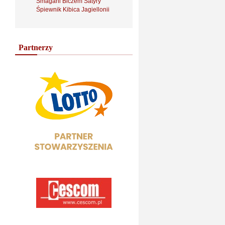
Smagani Biczem Satyry
Śpiewnik Kibica Jagiellonii
Partnerzy