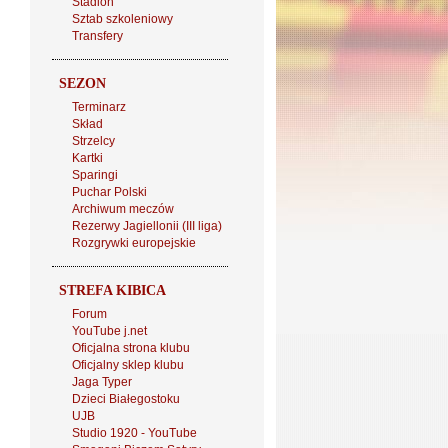
Stadion
Sztab szkoleniowy
Transfery
SEZON
Terminarz
Skład
Strzelcy
Kartki
Sparingi
Puchar Polski
Archiwum meczów
Rezerwy Jagiellonii (III liga)
Rozgrywki europejskie
STREFA KIBICA
Forum
YouTube j.net
Oficjalna strona klubu
Oficjalny sklep klubu
Jaga Typer
Dzieci Białegostoku
UJB
Studio 1920 - YouTube