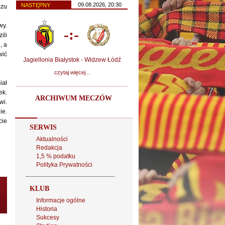
09.08.2026, 20:30
NASTĘPNY
czu
wy.
-:-
ili
, a
wić
Jagiellonia Białystok - Widzew Łódź
czytaj więcej...
iał
ek.
ARCHIWUM MECZÓW
wi.
ie.
cie
SERWIS
Aktualności
Redakcja
1,5 % podatku
Polityka Prywatności
KLUB
Informacje ogólne
Historia
Sukcesy