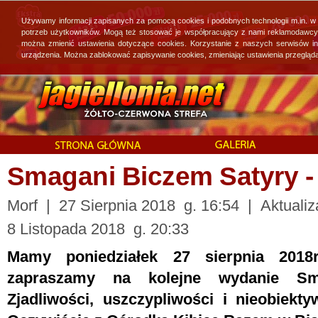
Używamy informacji zapisanych za pomocą cookies i podobnych technologii m.in. w
potrzeb użytkowników. Mogą też stosować je współpracujący z nami reklamodawcy, 
można zmienić ustawienia dotyczące cookies. Korzystanie z naszych serwisów i
urządzenia. Można zablokować zapisywanie cookies, zmieniając ustawienia przegląda
Smagani Biczem Satyry - 
Morf | 27 Sierpnia 2018 g. 16:54 | Aktualiz
8 Listopada 2018 g. 20:33
Mamy poniedziałek 27 sierpnia 2018
zapraszamy na kolejne wydanie Sm
Zjadliwości, uszczypliwości i nieobiekty