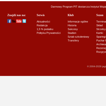
Darmowy Program PIT dostarcza
Instytut Wsp
Znajdź nas na:
Serwis
Klub
Sezon
Aktualności
Informacje ogólne
Termina
Redakcja
Historia
Skład
1,5 % podatku
Sukcesy
Strzelcy
Polityka Prywatności
Stadion
Kartki
Sztab szkoleniowy
Sparingi
Transfery
Puchar 
Archiw
Rezerwy J
Rozgryw
© 2004-2026 jagi