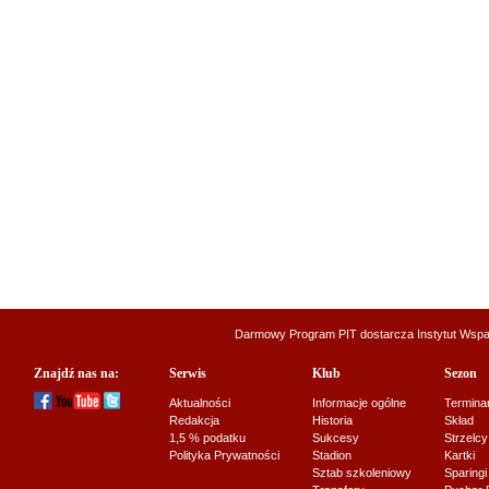
Darmowy Program PIT dostarcza
Instytut Wsp
Znajdź nas na:
Serwis
Klub
Sezon
Aktualności
Informacje ogólne
Termina
Redakcja
Historia
Skład
1,5 % podatku
Sukcesy
Strzelcy
Polityka Prywatności
Stadion
Kartki
Sztab szkoleniowy
Sparingi