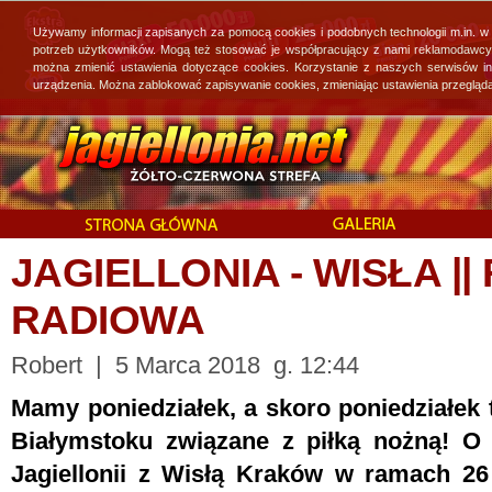
Używamy informacji zapisanych za pomocą cookies i podobnych technologii m.in. w
potrzeb użytkowników. Mogą też stosować je współpracujący z nami reklamodawcy, 
można zmienić ustawienia dotyczące cookies. Korzystanie z naszych serwisów i
urządzenia. Można zablokować zapisywanie cookies, zmieniając ustawienia przegląda
JAGIELLONIA - WISŁA |
RADIOWA
Robert | 5 Marca 2018 g. 12:44
Mamy poniedziałek, a skoro poniedziałek 
Białymstoku związane z piłką nożną! O
Jagiellonii z Wisłą Kraków w ramach 26 