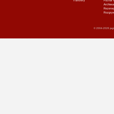
Transfery
Puchar 
Archiw
Rezerwy J
Rozgryw
© 2004-2026 jagi