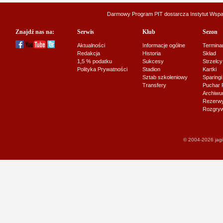
Darmowy Program PIT dostarcza
Instytut Wsp
Znajdź nas na:
Serwis
Klub
Sezon
Aktualności
Informacje ogólne
Termina
Redakcja
Historia
Skład
1,5 % podatku
Sukcesy
Strzelcy
Polityka Prywatności
Stadion
Kartki
Sztab szkoleniowy
Sparingi
Transfery
Puchar 
Archiw
Rezerwy J
Rozgryw
© 2004-2026 jagi