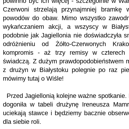
powinno być ich więcej - szczególnie w War
Czerwoni strzelają przynajmniej bramkę
powodów do obaw. Mimo wszystko zawodn
wykańczaniem akcji, a wszyscy w Białyst
podobnie jak Jagiellonia nie doświadczyła 
odróżnieniu od Żółto-Czerwonych Krak
kompromis - aż trzy remisy w czterech s
świadczą. Z dużym prawdopodobieństwem m
z drużyn w Białystoku polegnie po raz pi
mówimy tutaj o Wiśle!
Przed Jagiellonią kolejne ważne spotkanie.
dogoniła w tabeli drużynę Ireneusza Mamr
uciekają stawce i będziemy bacznie obserw
dla siebie roli.