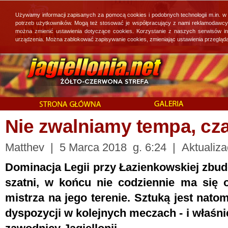
Używamy informacji zapisanych za pomocą cookies i podobnych technologii m.in. w
potrzeb użytkowników. Mogą też stosować je współpracujący z nami reklamodawcy, 
można zmienić ustawienia dotyczące cookies. Korzystanie z naszych serwisów i
urządzenia. Można zablokować zapisywanie cookies, zmieniając ustawienia przegląda
Nie zwalniamy tempa, cza
Matthev | 5 Marca 2018 g. 6:24 | Aktualiza
Dominacja Legii przy Łazienkowskiej zbu
szatni, w końcu nie codziennie ma się o
mistrza na jego terenie. Sztuką jest nato
dyspozycji w kolejnych meczach - i właśn