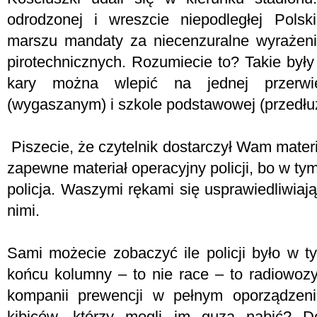
odrodzonej i wreszcie niepodległej Polsk
marszu mandaty za niecenzuralne wyrażen
pirotechnicznych. Rozumiecie to? Takie były
kary można wlepić na jednej przer
(wygaszanym) i szkole podstawowej (przedłu
Piszecie, że czytelnik dostarczył Wam materia
zapewne materiał operacyjny policji, bo w tym
policja. Waszymi rękami się usprawiedliwia
nimi.
Sami możecie zobaczyć ile policji było w t
końcu kolumny – to nie race – to radiowozy.
kompanii prewencji w pełnym oporządzeni
kibiców, którzy mogli im guza nabić? 