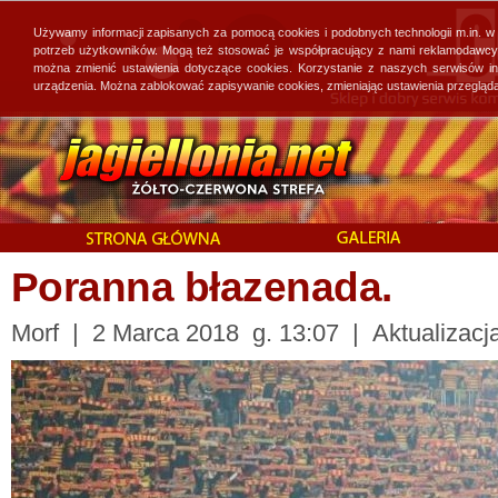
Używamy informacji zapisanych za pomocą cookies i podobnych technologii m.in. w
potrzeb użytkowników. Mogą też stosować je współpracujący z nami reklamodawcy, 
można zmienić ustawienia dotyczące cookies. Korzystanie z naszych serwisów i
urządzenia. Można zablokować zapisywanie cookies, zmieniając ustawienia przegląda
Poranna błazenada.
Morf | 2 Marca 2018 g. 13:07 | Aktualizacj