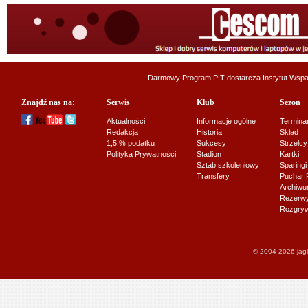
Darmowy Program PIT dostarcza
Instytut Wsp
Znajdź nas na:
Serwis
Klub
Sezon
Aktualności
Informacje ogólne
Termina
Redakcja
Historia
Skład
1,5 % podatku
Sukcesy
Strzelcy
Polityka Prywatności
Stadion
Kartki
Sztab szkoleniowy
Sparingi
Transfery
Puchar 
Archiw
Rezerwy J
Rozgryw
© 2004-2026 jagi