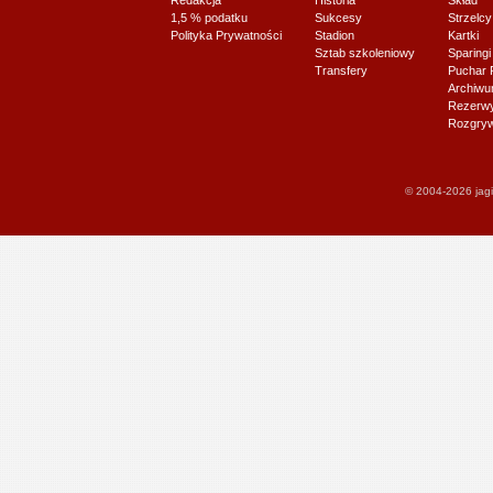
Redakcja
Historia
Skład
1,5 % podatku
Sukcesy
Strzelcy
Polityka Prywatności
Stadion
Kartki
Sztab szkoleniowy
Sparingi
Transfery
Puchar 
Archiw
Rezerwy J
Rozgryw
© 2004-2026 jagi