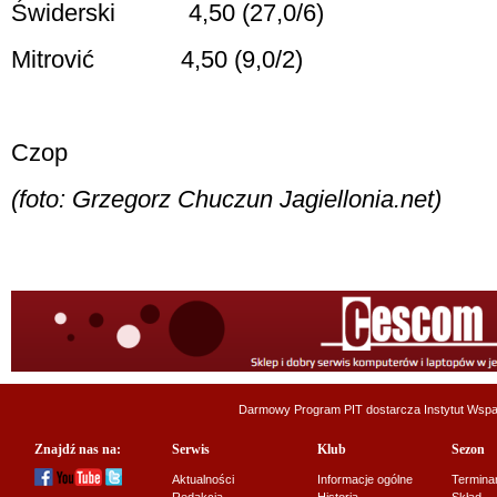
Świderski
4,50 (27,0/6)
Mitrović
4,50 (9,0/2)
Czop
(foto: Grzegorz Chuczun Jagiellonia.net)
Darmowy Program PIT dostarcza
Instytut Wsp
Znajdź nas na:
Serwis
Klub
Sezon
Aktualności
Informacje ogólne
Termina