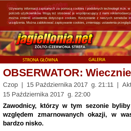
Używamy informacji zapisanych za pomocą cookies i podobnych technologii m.in. w
potrzeb użytkowników. Mogą też stosować je współpracujący z nami reklamodawcy, 
można zmienić ustawienia dotyczące cookies. Korzystanie z naszych serwisów i
urządzenia. Można zablokować zapisywanie cookies, zmieniając ustawienia przegląda
OBSERWATOR: Wiecznie
Czop | 15 Października 2017 g. 21:11 | Akt
15 Października 2017 g. 22:00
Zawodnicy, którzy w tym sezonie byliby 
względem zmarnowanych okazji, w wasz
bardzo nisko.