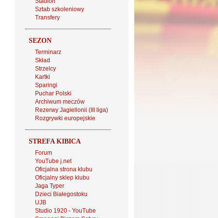
Stadion
Sztab szkoleniowy
Transfery
SEZON
Terminarz
Skład
Strzelcy
Kartki
Sparingi
Puchar Polski
Archiwum meczów
Rezerwy Jagiellonii (III liga)
Rozgrywki europejskie
STREFA KIBICA
Forum
YouTube j.net
Oficjalna strona klubu
Oficjalny sklep klubu
Jaga Typer
Dzieci Białegostoku
UJB
Studio 1920 - YouTube