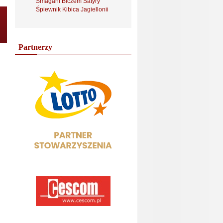
Smagani Biczem Satyry
Śpiewnik Kibica Jagiellonii
Partnerzy