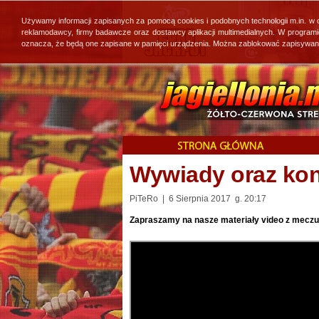
Używamy informacji zapisanych za pomocą cookies i podobnych technologii m.in. w
reklamodawcy, firmy badawcze oraz dostawcy aplikacji multimedialnych. W program
oznacza, że będą one zapisane w pamięci urządzenia. Można zablokować zapisywanie 
Wywiady oraz kon
PiTeRo | 6 Sierpnia 2017 g. 20:17
Zapraszamy na nasze materiały video z meczu