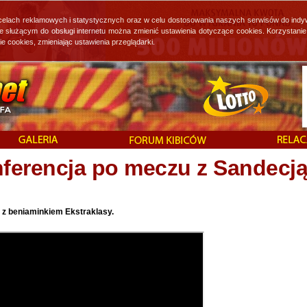
 celach reklamowych i statystycznych oraz w celu dostosowania naszych serwisów do indy
ie służącym do obsługi internetu można zmienić ustawienia dotyczące cookies. Korzystan
cookies, zmieniając ustawienia przeglądarki.
ferencja po meczu z Sandecją
 z beniaminkiem Ekstraklasy.