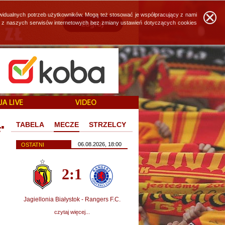
widualnych potrzeb użytkowników. Mogą też stosować je współpracujący z nami
ie z naszych serwisów internetowych bez zmiany ustawień dotyczących cookies
.
TABELA
MECZE
STRZELCY
06.08.2026, 18:00
OSTATNI
2:1
Jagiellonia Białystok - Rangers F.C.
czytaj więcej...