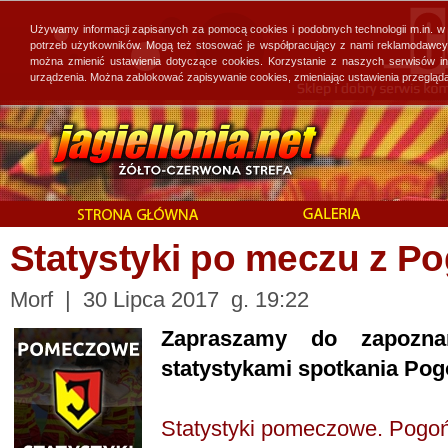
Używamy informacji zapisanych za pomocą cookies i podobnych technologii m.in. w
potrzeb użytkowników. Mogą też stosować je współpracujący z nami reklamodawcy, 
można zmienić ustawienia dotyczące cookies. Korzystanie z naszych serwisów i
urządzenia. Można zablokować zapisywanie cookies, zmieniając ustawienia przegląda
Statystyki po meczu z P
Morf | 30 Lipca 2017 g. 19:22
Zapraszamy do zapozn
statystykami spotkania Pogo
Statystyki pomeczowe. Pogoń 