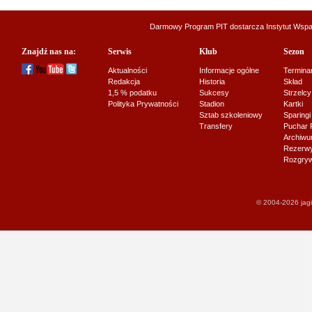
Darmowy Program PIT dostarcza
Instytut Wsp
Znajdź nas na:
Serwis
Klub
Sezon
Aktualności
Informacje ogólne
Termina
Redakcja
Historia
Skład
1,5 % podatku
Sukcesy
Strzelcy
Polityka Prywatności
Stadion
Kartki
Sztab szkoleniowy
Sparingi
Transfery
Puchar 
Archiw
Rezerwy J
Rozgryw
© 2004-2026 jagi