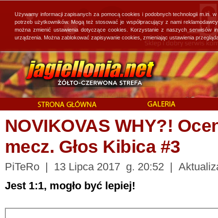
Używamy informacji zapisanych za pomocą cookies i podobnych technologii m.in. w
potrzeb użytkowników. Mogą też stosować je współpracujący z nami reklamodawcy, 
można zmienić ustawienia dotyczące cookies. Korzystanie z naszych serwisów i
urządzenia. Można zablokować zapisywanie cookies, zmieniając ustawienia przegląda
NOVIKOVAS WHY?! Oceni
mecz. Głos Kibica #3
PiTeRo | 13 Lipca 2017 g. 20:52 | Aktualiza
Jest 1:1, mogło być lepiej!