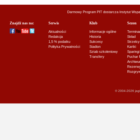
Darmowy Program PIT dostarcza
Instytut Wsp
Znajdź nas na:
Serwis
Klub
Sezon
Aktualności
Informacje ogólne
Termina
Redakcja
Historia
Skład
1,5 % podatku
Sukcesy
Strzelcy
Polityka Prywatności
Stadion
Kartki
Sztab szkoleniowy
Sparingi
Transfery
Puchar 
Archiw
Rezerwy J
Rozgryw
© 2004-2026 jagi