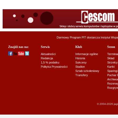
Darmowy Program PIT dostarcza
Instytut Wsp
Znajdź nas na:
Serwis
Klub
Sezon
Aktualności
Informacje ogólne
Termina
Redakcja
Historia
Skład
1,5 % podatku
Sukcesy
Strzelcy
Polityka Prywatności
Stadion
Kartki
Sztab szkoleniowy
Sparingi
Transfery
Puchar 
Archiw
Rezerwy J
Rozgryw
© 2004-2026 jagi