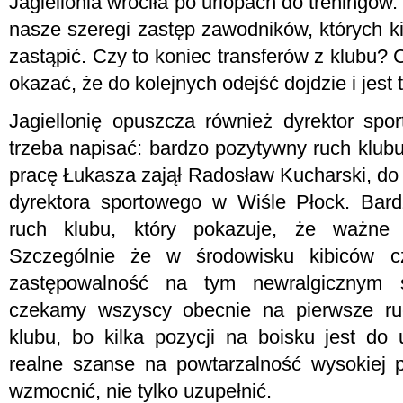
Jagiellonia wróciła po urlopach do treningów.
nasze szeregi zastęp zawodników, których ki
zastąpić. Czy to koniec transferów z klubu?
okazać, że do kolejnych odejść dojdzie i jest 
Jagiellonię opuszcza również dyrektor spo
trzeba napisać: bardzo pozytywny ruch klub
pracę Łukasza zajął Radosław Kucharski, do 
dyrektora sportowego w Wiśle Płock. Bard
ruch klubu, który pokazuje, że ważne 
Szczególnie że w środowisku kibiców c
zastępowalność na tym newralgicznym 
czekamy wszyscy obecnie na pierwsze ru
klubu, bo kilka pozycji na boisku jest do
realne szanse na powtarzalność wysokiej po
wzmocnić, nie tylko uzupełnić.