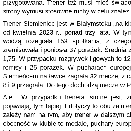
przygotowana. Trener też musi mieć świado
strony wymusi stosowne ruchy w celu znalezi
Trener Siemieniec jest w Białymstoku „na k
od kwietnia 2023 r., ponad trzy lata. W ty
wodzą rozegrała 153 spotkania, z czeg
zremisowała i poniosła 37 porażek. Średnia
1,75. W przypadku rozgrywek ligowych to 1
remisy i 25 porażek. W pucharach europej
Siemieńcem na ławce zagrała 32 mecze, z c
8 i 9 przegrała. Do tego dochodzą mecze w P
Ale... W przypadku trenera istotne jest, ż
pojawiają, tym lepiej. I dotyczy to obu zain
zależy nam na tym, aby trener w dalszym c
obecność w klubie to medale, puchary europe