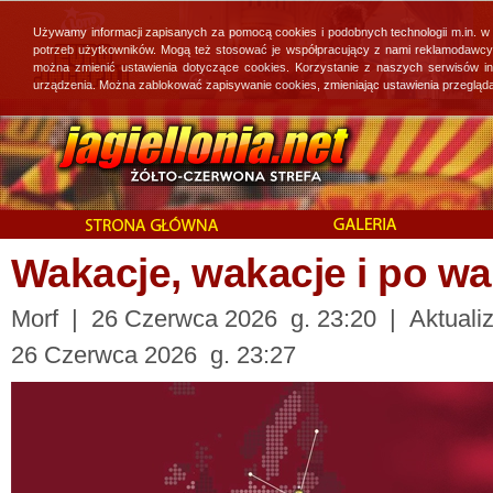
Używamy informacji zapisanych za pomocą cookies i podobnych technologii m.in. w
potrzeb użytkowników. Mogą też stosować je współpracujący z nami reklamodawcy, 
można zmienić ustawienia dotyczące cookies. Korzystanie z naszych serwisów i
urządzenia. Można zablokować zapisywanie cookies, zmieniając ustawienia przegląda
Wakacje, wakacje i po w
Morf | 26 Czerwca 2026 g. 23:20 | Aktualiz
26 Czerwca 2026 g. 23:27