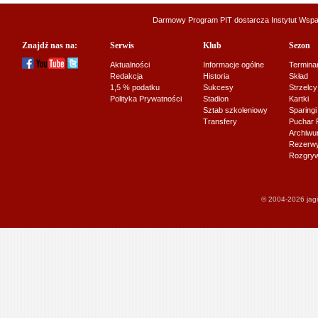
Darmowy Program PIT dostarcza
Instytut Wsp
Znajdź nas na:
Serwis
Klub
Sezon
Aktualności
Informacje ogólne
Termina
Redakcja
Historia
Skład
1,5 % podatku
Sukcesy
Strzelcy
Polityka Prywatności
Stadion
Kartki
Sztab szkoleniowy
Sparingi
Transfery
Puchar 
Archiw
Rezerwy J
Rozgryw
© 2004-2026 jagi