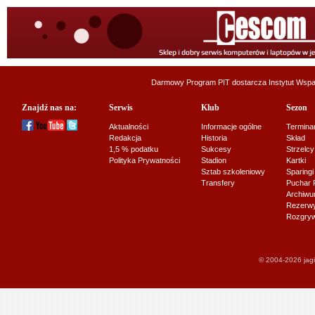
Darmowy Program PIT dostarcza
Instytut Wsp
Znajdź nas na:
Serwis
Klub
Sezon
Aktualności
Informacje ogólne
Termina
Redakcja
Historia
Skład
1,5 % podatku
Sukcesy
Strzelcy
Polityka Prywatności
Stadion
Kartki
Sztab szkoleniowy
Sparingi
Transfery
Puchar 
Archiw
Rezerwy J
Rozgryw
© 2004-2026 jagi