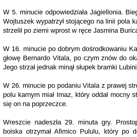
W 5. minucie odpowiedziała Jagiellonia. Bie
Wojtuszek wypatrzył stojącego na linii pola 
strzelił po ziemi wprost w ręce Jasmina Buric
W 16. minucie po dobrym dośrodkowaniu Kaje
głowę Bernardo Vitala, po czym znów do okaz
Jego strzał jednak minął słupek bramki Lubin
W 26. minucie po podaniu Vitala z prawej st
polu karnym miał Imaz, który oddał mocny st
się on na poprzeczce.
Wreszcie nadeszła 29. minuta gry. Prosto
boiska otrzymał Afimico Pululu, który po d