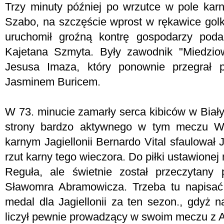
Trzy minuty później po wrzutce w pole karn
Szabo, na szczęście wprost w rękawice golki
uruchomił groźną kontrę gospodarzy pod
Kajetana Szmyta. Były zawodnik "Miedzio
Jesusa Imaza, który ponownie przegrał
Jasminem Buricem.
W 73. minucie zamarły serca kibiców w Biał
strony bardzo aktywnego w tym meczu W
karnym Jagiellonii Bernardo Vital sfaulował
rzut karny tego wieczora. Do piłki ustawionej
Reguła, ale świetnie został przeczytany
Sławomra Abramowicza. Trzeba tu napisać
medal dla Jagiellonii za ten sezon., gdyż 
liczył pewnie prowadzący w swoim meczu z 