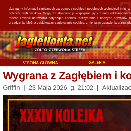
Używamy informacji zapisanych za pomocą cookies i podobnych technologii m.in. w
potrzeb użytkowników. Mogą też stosować je współpracujący z nami reklamodawcy, 
można zmienić ustawienia dotyczące cookies. Korzystanie z naszych serwisów i
urządzenia. Można zablokować zapisywanie cookies, zmieniając ustawienia przegląda
Wygrana z Zagłębiem i ko
Griffin | 23 Maja 2026 g. 21:02 | Aktualiza