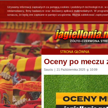
Używamy informacji zapisanych za pomocą cookies i podobnych technologii m.in. w
reklamodawcy, firmy badawcze oraz dostawcy aplikacji multimedialnych. W program
oznacza, że będą one zapisane w pamięci urządzenia. Można zablokować zapisywanie 
Oceny po meczu 
Sauciu | 21 Października 2025 g. 10:09