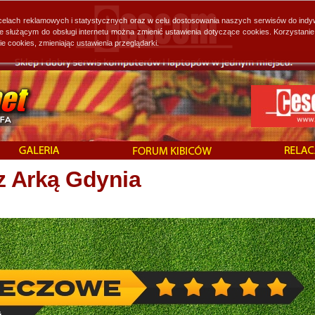
 celach reklamowych i statystycznych oraz w celu dostosowania naszych serwisów do indy
ie służącym do obsługi internetu można zmienić ustawienia dotyczące cookies. Korzystan
cookies, zmieniając ustawienia przeglądarki.
z Arką Gdynia