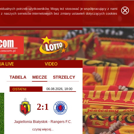
widualnych potrzeb użytkowników. Mogą też stosować je współpracujący z nami
ie z naszych serwisów internetowych bez zmiany ustawień dotyczących cookies
TABELA
MECZE
STRZELCY
06.08.2026, 18:00
OSTATNI
2:1
Jagiellonia Białystok - Rangers F.C.
czytaj więcej...