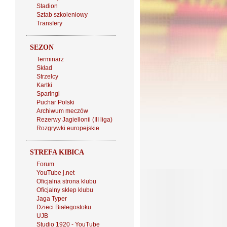
Stadion
Sztab szkoleniowy
Transfery
SEZON
Terminarz
Skład
Strzelcy
Kartki
Sparingi
Puchar Polski
Archiwum meczów
Rezerwy Jagiellonii (III liga)
Rozgrywki europejskie
STREFA KIBICA
Forum
YouTube j.net
Oficjalna strona klubu
Oficjalny sklep klubu
Jaga Typer
Dzieci Białegostoku
UJB
Studio 1920 - YouTube