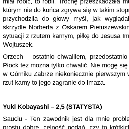
miał robić, to robił. Trochę przeszkadzała 
którym nie do końca zgrywa się w takim sto
przychodziła do głowy myśl, jak wygląd
skrzydle Norberta z Oskarem Pietuszewski
sytuacji z rzutem karnym, piłkę do Jesusa I
Wojtuszek.
Orzech – ostatnio chwaliłem, przedostatni
Płock też można tylko chwalić. Nie mogę się n
w Górniku Zabrze niekoniecznie pierwszym w
rzut karny to jego zagranie do Imaza.
Yuki Kobayashi – 2,5 (STATYSTA)
Sauciu - Ten zawodnik jest dla mnie prob
prostu dobre, celność podań, czy to krótkic