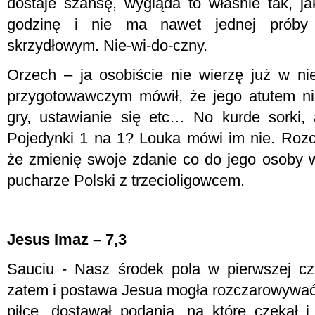
dostaje szansę, wygląda to właśnie tak, 
godzinę i nie ma nawet jednej próby d
skrzydłowym. Nie-wi-do-czny.
Orzech – ja osobiście nie wierzę już w n
przygotowawczym mówił, że jego atutem nie
gry, ustawianie się etc… No kurde sorki, 
Pojedynki 1 na 1? Louka mówi im nie. Rozc
że zmienię swoje zdanie co do jego osoby 
pucharze Polski z trzecioligowcem.
Jesus Imaz – 7,3
Sauciu - Nasz środek pola w pierwszej cz
zatem i postawa Jesua mogła rozczarowywać. 
piłce, dostawał podania, na które czekał 