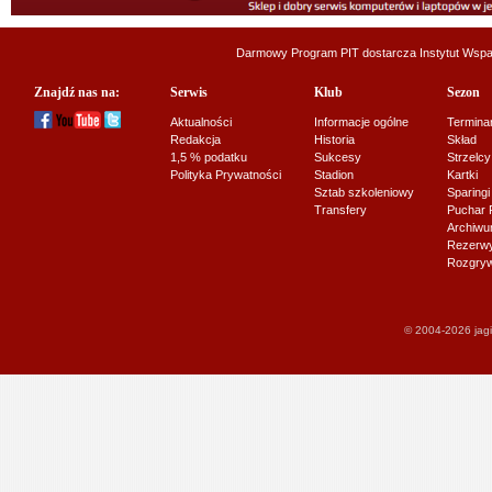
Darmowy Program PIT dostarcza
Instytut Wsp
Znajdź nas na:
Serwis
Klub
Sezon
Aktualności
Informacje ogólne
Termina
Redakcja
Historia
Skład
1,5 % podatku
Sukcesy
Strzelcy
Polityka Prywatności
Stadion
Kartki
Sztab szkoleniowy
Sparingi
Transfery
Puchar 
Archiw
Rezerwy J
Rozgryw
© 2004-2026 jagi