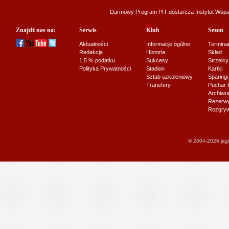
Darmowy Program PIT dostarcza
Instytut Wsp
Znajdź nas na:
Serwis
Klub
Sezon
Aktualności
Informacje ogólne
Termina
Redakcja
Historia
Skład
1,5 % podatku
Sukcesy
Strzelcy
Polityka Prywatności
Stadion
Kartki
Sztab szkoleniowy
Sparingi
Transfery
Puchar 
Archiw
Rezerwy J
Rozgryw
© 2004-2026 jagi