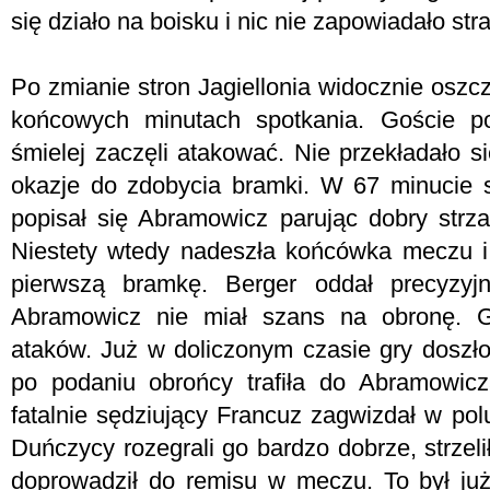
się działo na boisku i nic nie zapowiadało str
Po zmianie stron Jagiellonia widocznie oszcz
końcowych minutach spotkania. Goście po
śmielej zaczęli atakować. Nie przekładało si
okazje do zdobycia bramki. W 67 minucie s
popisał się Abramowicz parując dobry strza
Niestety wtedy nadeszła końcówka meczu i w
pierwszą bramkę. Berger oddał precyzyjn
Abramowicz nie miał szans na obronę. Go
ataków. Już w doliczonym czasie gry doszło 
po podaniu obrońcy trafiła do Abramowicz
fatalnie sędziujący Francuz zagwizdał w pol
Duńczycy rozegrali go bardzo dobrze, strzel
doprowadził do remisu w meczu. To był już 