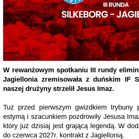
W rewanżowym spotkaniu III rundy elimina
Jagiellonia zremisowała z duńskim IF S
naszej drużyny strzelił Jesus Imaz.
Tuż przed pierwszym gwizdkiem trybuny p
estymą i szacunkiem pozdrowiły Jesusa Imaz
który już dzisiaj jest grającą legendą. W dod
do czerwca 2027r. kontrakt z Jagiellonią.