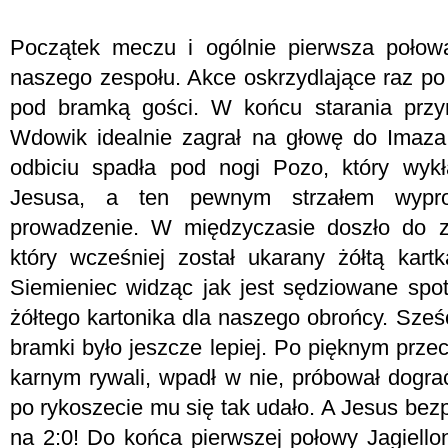
Początek meczu i ogólnie pierwsza połow
naszego zespołu. Akce oskrzydlające raz po
pod bramką gości. W końcu starania przy
Wdowik idealnie zagrał na głowę do Imaza, 
odbiciu spadła pod nogi Pozo, który wyk
Jesusa, a ten pewnym strzałem wypr
prowadzenie. W międzyczasie doszło do z
który wcześniej został ukarany żółtą kartką
Siemieniec widząc jak jest sędziowane spot
żółtego kartonika dla naszego obrońcy. Sześ
bramki było jeszcze lepiej. Po pięknym prz
karnym rywali, wpadł w nie, próbował dograć
po rykoszecie mu się tak udało. A Jesus be
na 2:0! Do końca pierwszej połowy Jagiellon