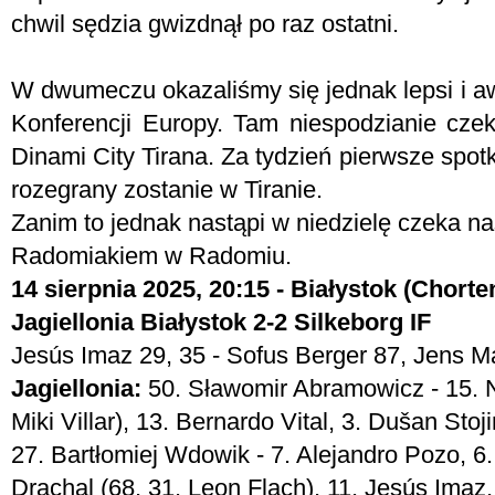
chwil sędzia gwizdnął po raz ostatni.
W dwumeczu okazaliśmy się jednak lepsi i a
Konferencji Europy. Tam niespodzianie cz
Dinami City Tirana. Za tydzień pierwsze spo
rozegrany zostanie w Tiranie.
Zanim to jednak nastąpi w niedzielę czeka n
Radomiakiem w Radomiu.
14 sierpnia 2025, 20:15 - Białystok (Chorte
Jagiellonia Białystok 2-2 Silkeborg IF
Jesús Imaz 29, 35 - Sofus Berger 87, Jens 
Jagiellonia:
50. Sławomir Abramowicz - 15. N
Miki Villar), 13. Bernardo Vital, 3. Dušan Stoj
27. Bartłomiej Wdowik - 7. Alejandro Pozo, 
Drachal (68, 31. Leon Flach), 11. Jesús Imaz