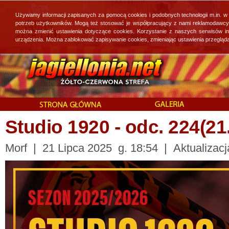
Używamy informacji zapisanych za pomocą cookies i podobnych technologii m.in. w
potrzeb użytkowników. Mogą też stosować je współpracujący z nami reklamodawcy, 
można zmienić ustawienia dotyczące cookies. Korzystanie z naszych serwisów i
urządzenia. Można zablokować zapisywanie cookies, zmieniając ustawienia przegląda
Studio 1920 - odc. 224(21
Morf | 21 Lipca 2025 g. 18:54 | Aktualizacj