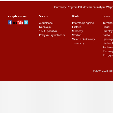
Darmowy Program PIT dostarcza
Instytut Wsp
Znajdź nas na:
Serwis
Klub
Sezon
Aktualności
Informacje ogólne
Termina
Redakcja
Historia
Skład
1,5 % podatku
Sukcesy
Strzelcy
Polityka Prywatności
Stadion
Kartki
Sztab szkoleniowy
Sparingi
Transfery
Puchar 
Archiw
Rezerwy J
Rozgryw
© 2004-2026 jagi