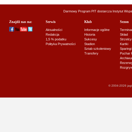
Darmowy Program PIT dostarcza
Instytut Wsp
Znajdź nas na:
Serwis
Klub
Sezon
Aktualności
Informacje ogólne
Termina
Redakcja
Historia
Skład
1,5 % podatku
Sukcesy
Strzelcy
Polityka Prywatności
Stadion
Kartki
Sztab szkoleniowy
Sparingi
Transfery
Puchar 
Archiw
Rezerwy J
Rozgryw
© 2004-2026 jagi