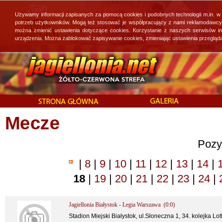
Używamy informacji zapisanych za pomocą cookies i podobnych technologii m.in. w
potrzeb użytkowników. Mogą też stosować je współpracujący z nami reklamodawcy, 
można zmienić ustawienia dotyczące cookies. Korzystanie z naszych serwisów i
urządzenia. Można zablokować zapisywanie cookies, zmieniając ustawienia przegląda
Mecze
Pozy
|
8
|
9
|
10
|
11
|
12
|
13
|
14
|
18
|
19
|
20
|
21
|
22
|
23
|
24
|
Jagiellonia Białystok - Legia Warszawa (0:0)
Stadion Miejski Białystok, ul.Słoneczna 1, 34. kolejka Lot