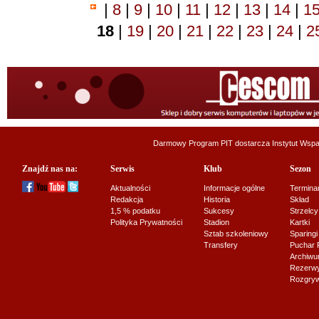
|
8
|
9
|
10
|
11
|
12
|
13
|
14
|
1
18
|
19
|
20
|
21
|
22
|
23
|
24
|
2
Darmowy Program PIT dostarcza
Instytut Wsp
Znajdź nas na:
Serwis
Klub
Sezon
Aktualności
Informacje ogólne
Termina
Redakcja
Historia
Skład
1,5 % podatku
Sukcesy
Strzelcy
Polityka Prywatności
Stadion
Kartki
Sztab szkoleniowy
Sparingi
Transfery
Puchar 
Archiw
Rezerwy J
Rozgryw