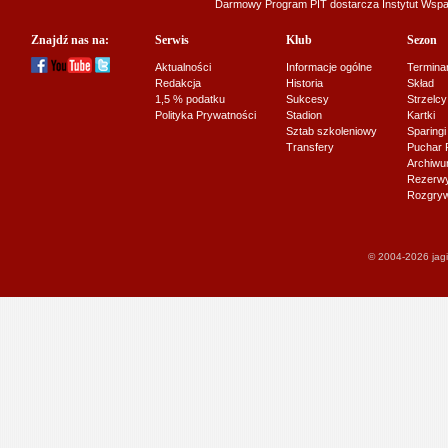
Darmowy Program PIT dostarcza
Instytut Wsp
Znajdź nas na:
Serwis
Klub
Sezon
Aktualności
Informacje ogólne
Termina
Redakcja
Historia
Skład
1,5 % podatku
Sukcesy
Strzelcy
Polityka Prywatności
Stadion
Kartki
Sztab szkoleniowy
Sparingi
Transfery
Puchar 
Archiw
Rezerwy J
Rozgryw
© 2004-2026 jagi