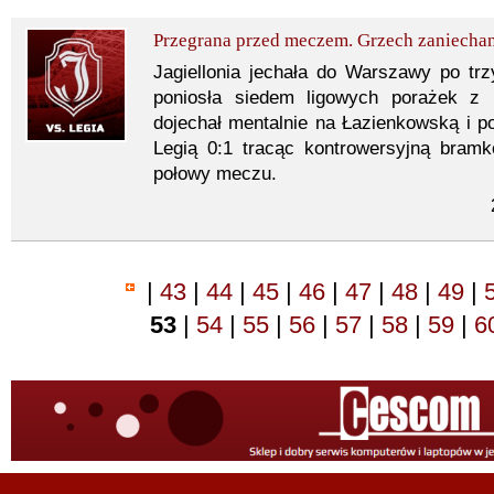
Przegrana przed meczem. Grzech zaniechan
Jagiellonia jechała do Warszawy po trz
poniosła siedem ligowych porażek z 
dojechał mentalnie na Łazienkowską i 
Legią 0:1 tracąc kontrowersyjną bram
połowy meczu.
|
43
|
44
|
45
|
46
|
47
|
48
|
49
|
53
|
54
|
55
|
56
|
57
|
58
|
59
|
6