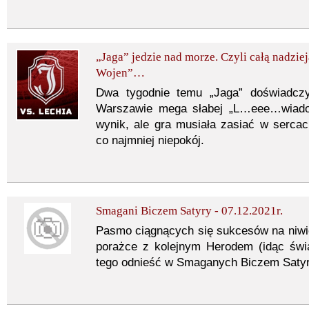
„Jaga” jedzie nad morze. Czyli całą nadzi
Wojen”…
Dwa tygodnie temu „Jaga” doświadczył
Warszawie mega słabej „L…eee…wiado
wynik, ale gra musiała zasiać w serca
co najmniej niepokój.
Smagani Biczem Satyry - 07.12.2021r.
Pasmo ciągnących się sukcesów na niwie p
porażce z kolejnym Herodem (idąc świą
tego odnieść w Smaganych Biczem Satyr