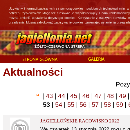
Używamy informacji zapisanych za pomocą cookies i podobnych technologii m.in. w
potrzeb użytkowników. Mogą też stosować je współpracujący z nami reklamodawcy, 
można zmienić ustawienia dotyczące cookies. Korzystanie z naszych serwisów i
urządzenia. Można zablokować zapisywanie cookies, zmieniając ustawienia przegląda
Aktualności
Pozy
|
43
|
44
|
45
|
46
|
47
|
48
|
49
|
53
|
54
|
55
|
56
|
57
|
58
|
59
|
JAGIELLOŃSKIE RACOWISKO 2022
We czwartek 13 stycznia 2022 roku o go