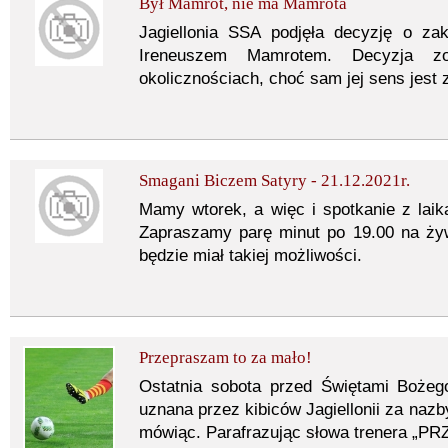
Był Mamrot, nie ma Mamrota
Jagiellonia SSA podjęła decyzję o za
Ireneuszem Mamrotem. Decyzja zo
okolicznościach, choć sam jej sens jest 
Smagani Biczem Satyry - 21.12.2021r.
Mamy wtorek, a więc i spotkanie z la
Zapraszamy parę minut po 19.00 na żywo
będzie miał takiej możliwości.
Przepraszam to za mało!
Ostatnia sobota przed Świętami Bożego
uznana przez kibiców Jagiellonii za nazb
mówiąc. Parafrazując słowa trenera 