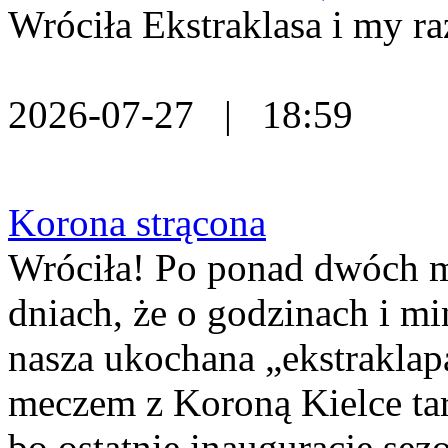
Wróciła Ekstraklasa i my ra
2026-07-27 | 18:59
Korona strącona
Wróciła! Po ponad dwóch mi
dniach, że o godzinach i m
nasza ukochana „ekstraklap
meczem z Koroną Kielce tar
bo ostatnie inauguracje se