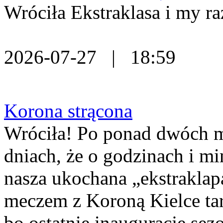
Wróciła Ekstraklasa i my ra
2026-07-27 | 18:59
Korona strącona
Wróciła! Po ponad dwóch mi
dniach, że o godzinach i m
nasza ukochana „ekstraklap
meczem z Koroną Kielce tar
bo ostatnie inauguracje se