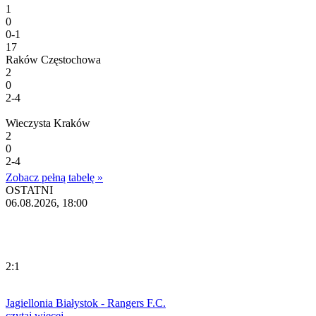
1
0
0-1
17
Raków Częstochowa
2
0
2-4
Wieczysta Kraków
2
0
2-4
Zobacz pełną tabelę »
OSTATNI
06.08.2026, 18:00
2:1
Jagiellonia Białystok - Rangers F.C.
czytaj więcej...