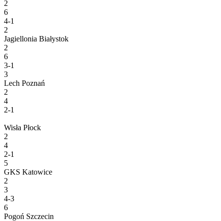
2
6
4-1
2
Jagiellonia Białystok
2
6
3-1
3
Lech Poznań
2
4
2-1
Wisła Płock
2
4
2-1
5
GKS Katowice
2
3
4-3
6
Pogoń Szczecin