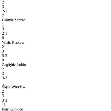
2
3
2-1
7
Górnik Zabrze
1
3
2-1
8
Wisła Kraków
2
3
5-5
9
Zagłębie Lubin
2
3
3-3
Śląsk Wrocław
2
3
3-3
11
Piast Gliwice