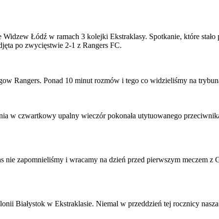
ie Widzew Łódź w ramach 3 kolejki Ekstraklasy. Spotkanie, które stało
djęta po zwycięstwie 2-1 z Rangers FC.
ow Rangers. Ponad 10 minut rozmów i tego co widzieliśmy na trybun
onia w czwartkowy upalny wieczór pokonała utytuowanego przeciwnika
Was nie zapomnieliśmy i wracamy na dzień przed pierwszym meczem z
llonii Białystok w Ekstraklasie. Niemal w przeddzień tej rocznicy nasz