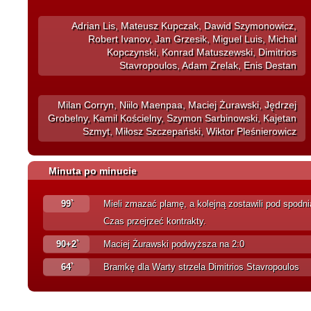
Adrian Lis, Mateusz Kupczak, Dawid Szymonowicz,
Robert Ivanov, Jan Grzesik, Miguel Luis, Michal
Kopczynski, Konrad Matuszewski, Dimitrios
Stavropoulos, Adam Zrelak, Enis Destan
Milan Corryn, Niilo Maenpaa, Maciej Żurawski, Jędrzej
Grobelny, Kamil Kościelny, Szymon Sarbinowski, Kajetan
Szmyt, Miłosz Szczepański, Wiktor Pleśnierowicz
Minuta po minucie
99`
Mieli zmazać plamę, a kolejną zostawili pod spodni
Czas przejrzeć kontrakty.
90+2`
Maciej Żurawski podwyższa na 2:0
64`
Bramkę dla Warty strzela Dimitrios Stavropoulos