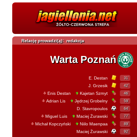
Relację prowadzi(ą): redakcja
Warta Poznań
E. Destan
31`
J. Grzesik
42`
Enis Destan
Kajetan Szmyt
46`
Adrian Lis
Jędrzej Grobelny
59`
D. Stavropoulos
64`
Miguel Luis
Maciej Żurawski
77`
Michał Kopczyński
Niilo Maenpaa
89`
Maciej Żurawski
92`