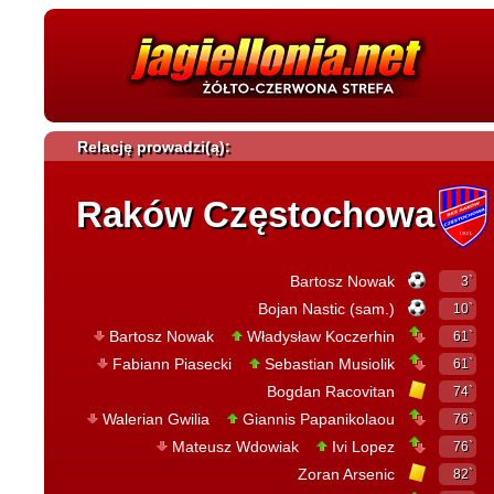
Relację prowadzi(ą):
Raków Częstochowa
Bartosz Nowak
3`
Bojan Nastic (sam.)
10`
Bartosz Nowak
Władysław Koczerhin
61`
Fabiann Piasecki
Sebastian Musiolik
61`
Bogdan Racovitan
74`
Walerian Gwilia
Giannis Papanikolaou
76`
Mateusz Wdowiak
Ivi Lopez
76`
Zoran Arsenic
82`