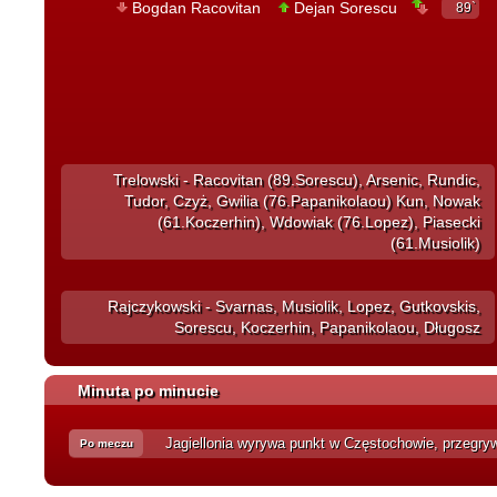
Bogdan Racovitan
Dejan Sorescu
89`
Trelowski - Racovitan (89.Sorescu), Arsenic, Rundic,
Tudor, Czyż, Gwilia (76.Papanikolaou) Kun, Nowak
(61.Koczerhin), Wdowiak (76.Lopez), Piasecki
(61.Musiolik)
Rajczykowski - Svarnas, Musiolik, Lopez, Gutkovskis,
Sorescu, Koczerhin, Papanikolaou, Długosz
Minuta po minucie
Jagiellonia wyrywa punkt w Częstochowie, przegryw
Po meczu