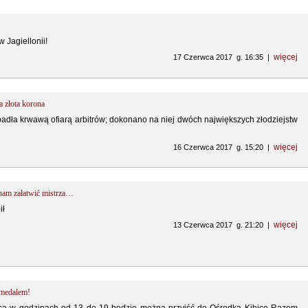
 Jagiellonii!
więcej
17 Czerwca 2017 g. 16:35 |
złota korona
 padła krwawą ofiarą arbitrów; dokonano na niej dwóch największych złodziejstw
więcej
16 Czerwca 2017 g. 15:20 |
m załatwić mistrza…
ił
więcej
13 Czerwca 2017 g. 21:20 |
 medalem!