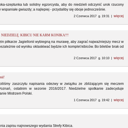
bka-szeptunka lub solidny egzorcysta, aby do niedzieli odczynić urok rzucony
y wspaniałe gwiazdy; a najlepiej - przydaliby się oboje jednocześnie.
więcej
2 Czerwca 2017 g. 19:31 |
NIEDZIELĘ: KIBICU NIE KARM KONIKA!!!
zin piłkarze Jagiellonii wybiegną na murawę, aby zagrać najważniejszy mecz w
Niezależnie od wyniku oklaskiwać będzie ich komplet kibiców. Bo biletów brak od
więcej
2 Czerwca 2017 g. 10:10 |
nii!
piliśmy zaszczytu napisania odezwy w związku ze zbliżającym się meczem
Poznań, ostatnim w sezonie 2016/2017. Niedzielne spotkanie zadecyduje
anie Mistrzem Polski.
więcej
1 Czerwca 2017 g. 19:42 |
ia zapisu najnowszego wydania Strefy Kibica.