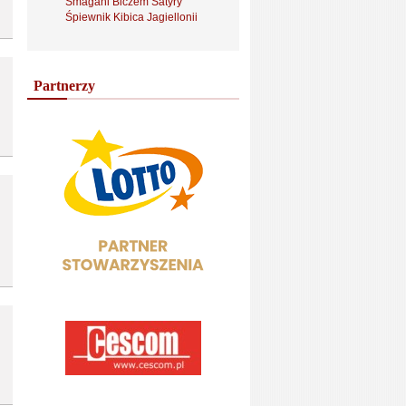
Smagani Biczem Satyry
Śpiewnik Kibica Jagiellonii
Partnerzy