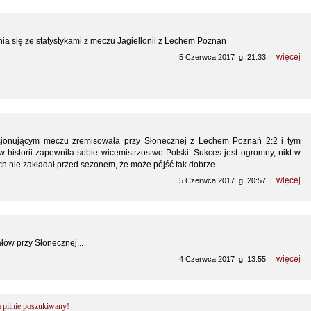
a się ze statystykami z meczu Jagiellonii z Lechem Poznań
więcej
5 Czerwca 2017 g. 21:33 |
cjonującym meczu zremisowała przy Słonecznej z Lechem Poznań 2:2 i tym
historii zapewniła sobie wicemistrzostwo Polski. Sukces jest ogromny, nikt w
h nie zakładał przed sezonem, że może pójść tak dobrze.
więcej
5 Czerwca 2017 g. 20:57 |
łów przy Słonecznej...
więcej
4 Czerwca 2017 g. 13:55 |
ilnie poszukiwany!