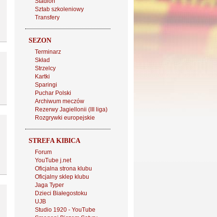
Stadion
Sztab szkoleniowy
Transfery
SEZON
Terminarz
Skład
Strzelcy
Kartki
Sparingi
Puchar Polski
Archiwum meczów
Rezerwy Jagiellonii (III liga)
Rozgrywki europejskie
STREFA KIBICA
Forum
YouTube j.net
Oficjalna strona klubu
Oficjalny sklep klubu
Jaga Typer
Dzieci Białegostoku
UJB
Studio 1920 - YouTube