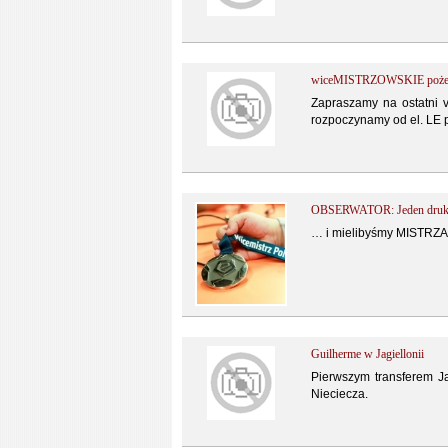
wiceMISTRZOWSKIE pożegnie
Zapraszamy na ostatni v
rozpoczynamy od el. LE 
OBSERWATOR: Jeden drukarz
… i mielibyśmy MISTRZA 
Guilherme w Jagiellonii
Pierwszym transferem Ja
Nieciecza.