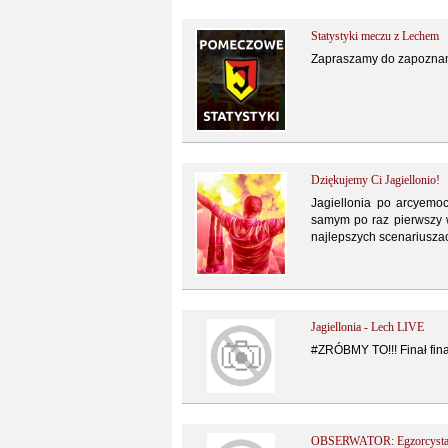
Statystyki meczu z Lechem
Zapraszamy do zapoznani
Dziękujemy Ci Jagiellonio!
Jagiellonia po arcyemo
samym po raz pierwszy w 
najlepszych scenariuszac
Jagiellonia - Lech LIVE
#ZRÓBMY TO!!! Finał fina
OBSERWATOR: Egzorcysta p