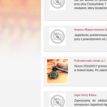
Już we wtorek 13 czerw
przy ulicy Cieszyńskiej 
medalem, który dostaliśmy
Ireneusz Mamrot trenerem Jag
Jagiellonia poinformował
pory z powodzeniem od 
Podsumowanie sezonu cz.1
Sezon 2016/2017 przeszed
w historii klubu. Po zak
Zapis Strefy Kibica
Zapraszamy do odsłuch
wiceprezes Jagiellonii A