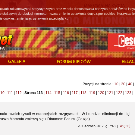
 celach reklamowych i statystycznych oraz w celu dostosowania naszych serwisów do indy
ie służącym do obsługi internetu można zmienić ustawienia dotyczące cookies. Korzystan
cookies, zmieniając ustawienia przeglądarki.
Pozycji na stronie:
10
|
20
|
40
|
110
|
111
|
112
|
Strona 113
|
114
|
115
|
116
|
117
|
118
|
119
|
120
|
121
|
122
|
123
|
znała swoich rywali w europejskich rozgrywkach. W I rundzie eliminacji do Ligi
eusza Mamrota zmierzą się z Dinamem Batumi (Gruzja).
więcej
20 Czerwca 2017 g. 7:43 |