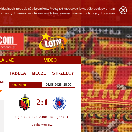
widualnych potrzeb użytkowników. Mogą też stosować je współpracujący z nami
ie z naszych serwisów internetowych bez zmiany ustawień dotyczących cookies
TABELA
MECZE
STRZELCY
60
06.08.2026, 18:00
OSTATNI
2:1
Jagiellonia Białystok - Rangers F.C.
czytaj więcej...