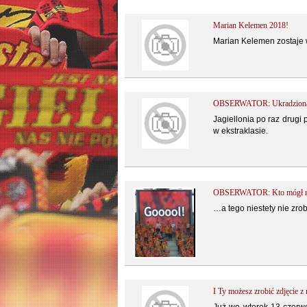
Marian Kelemen 2018!
Marian Kelemen zostaje w
OBSERWATOR: Ukradziona 
Jagiellonia po raz drugi
w ekstraklasie.
OBSERWATOR: Kto mógł na
…a tego niestety nie zrob
I Ty możesz zrobić zdjęcie z