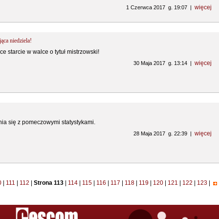
więcej
1 Czerwca 2017 g. 19:07 |
jąca niedziela!
e starcie w walce o tytuł mistrzowski!
więcej
30 Maja 2017 g. 13:14 |
a się z pomeczowymi statystykami.
więcej
28 Maja 2017 g. 22:39 |
0
|
111
|
112
|
Strona 113
|
114
|
115
|
116
|
117
|
118
|
119
|
120
|
121
|
122
|
123
|