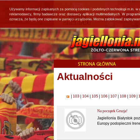
Używamy informacji zapisanych za pomocą cookies i podobnych technologii m.in. w
reklamodawcy, firmy badawcze oraz dostawcy aplikacji multimedialnych. W program
oznacza, że będą one zapisane w pamięci urządzenia. Można zablokować zapisywanie 
Aktualności
|
103
|
104
|
105
|
106
|
107
|
108
|
109
|
Na początek Gruzja!
Jagiellonia Białystok po
Europy podopieczni Iren