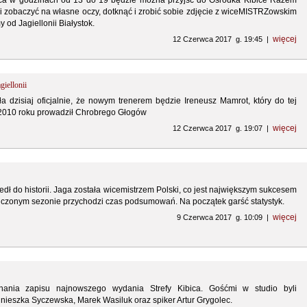
ca w godzinach od 13 do 19 będzie można przyjść do Ośrodka Kibice Razem
7 i zobaczyć na własne oczy, dotknąć i zrobić sobie zdjęcie z wiceMISTRZowskim
 od Jagiellonii Białystok.
więcej
12 Czerwca 2017 g. 19:45 |
iellonii
a dzisiaj oficjalnie, że nowym trenerem będzie Ireneusz Mamrot, który do tej
2010 roku prowadził Chrobrego Głogów
więcej
12 Czerwca 2017 g. 19:07 |
ł do historii. Jaga została wicemistrzem Polski, co jest największym sukcesem
ończonym sezonie przychodzi czas podsumowań. Na początek garść statystyk.
więcej
9 Czerwca 2017 g. 10:09 |
ania zapisu najnowszego wydania Strefy Kibica. Gośćmi w studio byli
gnieszka Syczewska, Marek Wasiluk oraz spiker Artur Grygolec.