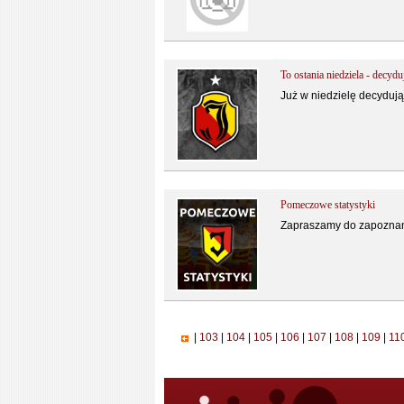
To ostania niedziela - decydu
Już w niedzielę decydując
Pomeczowe statystyki
Zapraszamy do zapoznani
|
103
|
104
|
105
|
106
|
107
|
108
|
109
|
11