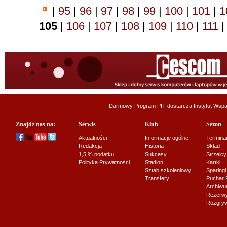
|
95
|
96
|
97
|
98
|
99
|
100
|
101
|
1
105
|
106
|
107
|
108
|
109
|
110
|
111
|
Darmowy Program PIT dostarcza
Instytut Wsp
Znajdź nas na:
Serwis
Klub
Sezon
Aktualności
Informacje ogólne
Termina
Redakcja
Historia
Skład
1,5 % podatku
Sukcesy
Strzelcy
Polityka Prywatności
Stadion
Kartki
Sztab szkoleniowy
Sparingi
Transfery
Puchar 
Archiw
Rezerwy J
Rozgryw