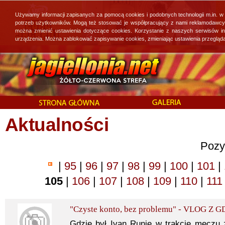
Używamy informacji zapisanych za pomocą cookies i podobnych technologii m.in. w
potrzeb użytkowników. Mogą też stosować je współpracujący z nami reklamodawcy, 
można zmienić ustawienia dotyczące cookies. Korzystanie z naszych serwisów i
urządzenia. Można zablokować zapisywanie cookies, zmieniając ustawienia przegląda
Aktualności
Pozy
|
95
|
96
|
97
|
98
|
99
|
100
|
101
|
105
|
106
|
107
|
108
|
109
|
110
|
11
"Czyste konto, bez problemu" - VLOG Z 
Gdzie był Ivan Runje w trakcie meczu