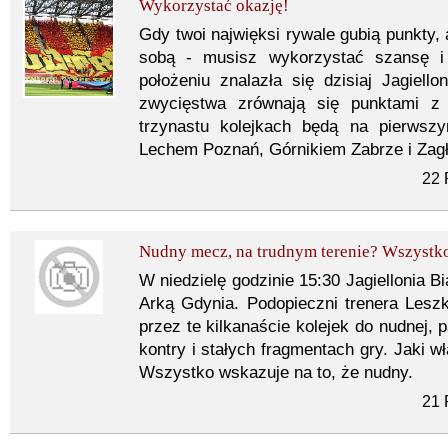
Wykorzystać okazję!
Gdy twoi najwięksi rywale gubią punkty,
sobą - musisz wykorzystać szansę 
położeniu znalazła się dzisiaj Jagiell
zwycięstwa zrównają się punktami z 
trzynastu kolejkach będą na pierwsz
Lechem Poznań, Górnikiem Zabrze i Zagł
22 
Nudny mecz, na trudnym terenie? Wszystko
W niedzielę godzinie 15:30 Jagiellonia B
Arką Gdynia. Podopieczni trenera Lesz
przez te kilkanaście kolejek do nudnej, 
kontry i stałych fragmentach gry. Jaki 
Wszystko wskazuje na to, że nudny.
21 