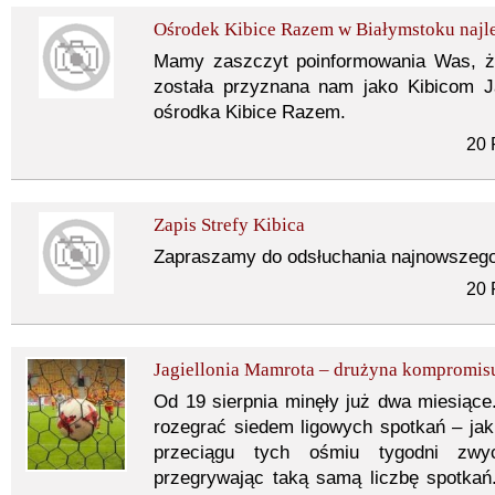
Ośrodek Kibice Razem w Białymstoku najl
Mamy zaszczyt poinformowania Was, ż
została przyznana nam jako Kibicom Ja
ośrodka Kibice Razem.
20 
Zapis Strefy Kibica
Zapraszamy do odsłuchania najnowszego 
20 
Jagiellonia Mamrota – drużyna kompromis
Od 19 sierpnia minęły już dwa miesiące.
rozegrać siedem ligowych spotkań – ja
przeciągu tych ośmiu tygodni zwyci
przegrywając taką samą liczbę spotkań.