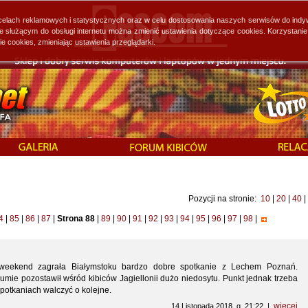
 celach reklamowych i statystycznych oraz w celu dostosowania naszych serwisów do indy
ie służącym do obsługi internetu można zmienić ustawienia dotyczące cookies. Korzystan
cookies, zmieniając ustawienia przeglądarki.
Pozycji na stronie:
10
|
20
|
40
|
4
|
85
|
86
|
87
|
Strona 88
|
89
|
90
|
91
|
92
|
93
|
94
|
95
|
96
|
97
|
98
|
 weekend zagrała Białymstoku bardzo dobre spotkanie z Lechem Poznań.
ie pozostawił wśród kibiców Jagiellonii dużo niedosytu. Punkt jednak trzeba
potkaniach walczyć o kolejne.
więcej
14 Listopada 2018 g. 21:22 |