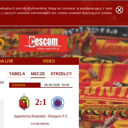
widualnych potrzeb użytkowników. Mogą też stosować je współpracujący z nami
ie z naszych serwisów internetowych bez zmiany ustawień dotyczących cookies
TABELA
MECZE
STRZELCY
60
06.08.2026, 18:00
OSTATNI
2:1
Jagiellonia Białystok - Rangers F.C.
czytaj więcej...