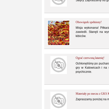
Satyry. Zapraszamy od g
Obowiązek spełniony!
Misja wykonana! Piłka
zawiedli. Stanęli na w
kibiców.
Ograć czerwoną latarnię!
Ochłonęliśmy po pucharo
gry w Katowicach i na 
psychicznie.
Materiały po meczu z GKS K
Zapraszamy poniżej na 