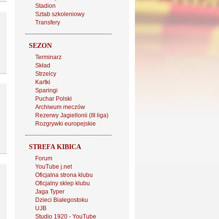
Stadion
Sztab szkoleniowy
Transfery
SEZON
Terminarz
Skład
Strzelcy
Kartki
Sparingi
Puchar Polski
Archiwum meczów
Rezerwy Jagiellonii (III liga)
Rozgrywki europejskie
STREFA KIBICA
Forum
YouTube j.net
Oficjalna strona klubu
Oficjalny sklep klubu
Jaga Typer
Dzieci Białegostoku
UJB
Studio 1920 - YouTube