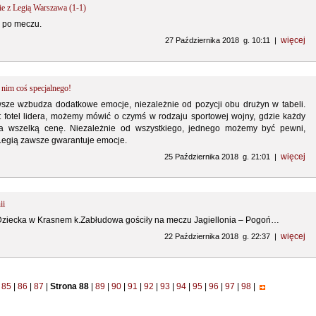
ie z Legią Warszawa (1-1)
 po meczu.
więcej
27 Października 2018 g. 10:11 |
w nim coś specjalnego!
sze wzbudza dodatkowe emocje, niezależnie od pozycji obu drużyn w tabeli.
t fotel lidera, możemy mówić o czymś w rodzaju sportowej wojny, gdzie każdy
za wszelką cenę. Niezależnie od wszystkiego, jednego możemy być pewni,
z Legią zawsze gwarantuje emocje.
więcej
25 Października 2018 g. 21:01 |
ii
ecka w Krasnem k.Zabłudowa gościły na meczu Jagiellonia – Pogoń…
więcej
22 Października 2018 g. 22:37 |
85
|
86
|
87
|
Strona 88
|
89
|
90
|
91
|
92
|
93
|
94
|
95
|
96
|
97
|
98
|