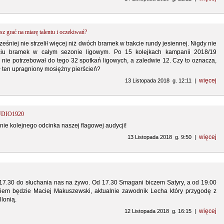
sz grać na miarę talentu i oczekiwań?
eśniej nie strzelił więcej niż dwóch bramek w trakcie rundy jesiennej. Nigdy nie
ięciu bramek w całym sezonie ligowym. Po 15 kolejkach kampanii 2018/19
I nie potrzebował do tego 32 spotkań ligowych, a zaledwie 12. Czy to oznacza,
ł ten upragniony mosiężny pierścień?
więcej
13 Listopada 2018 g. 12:11 |
TUDIO1920
ie kolejnego odcinka naszej flagowej audycji!
więcej
13 Listopada 2018 g. 9:50 |
7.30 do słuchania nas na żywo. Od 17.30 Smagani biczem Satyry, a od 19.00
ciem będzie Maciej Makuszewski, aktualnie zawodnik Lecha który przygodę z
llonią.
więcej
12 Listopada 2018 g. 16:15 |