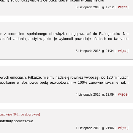
odziny 18.00! Oczywiście z Ośrodka Kibice Razem w Białymstoku
więcej
6 Listopada 2018 g. 17:12 |
rze z poczuciem spełnionego obowiązku mogą wracać do Białegostoku. Nie
ysokości zadania, a styl w jakim je wykonali powoduje uśmiech na twarzach
więcej
5 Listopada 2018 g. 21:34 |
wych emocjach. Piłkarze, miejmy nadzieję również wypoczęli po 120 minutach
spotkanie w Sosnowcu będą przygotowani w 100% zarówno fizycznie, jak i
więcej
4 Listopada 2018 g. 19:09 |
atowice (0-1, po dogrywce)
materiały pomeczowe.
więcej
1 Listopada 2018 g. 21:06 |