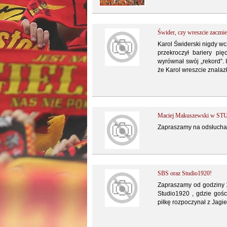
Świder, czy wreszcie zacznie
Karol Świderski nigdy wcz
przekroczył bariery p
wyrównał swój „rekord”. 
że Karol wreszcie znalaz
Maciej Makuszewski w S
Zapraszamy na odsłuchan
SBS oraz Studio1920!
Zapraszamy od godziny 1
Studio1920 , gdzie goś
piłkę rozpoczynał z Jagie