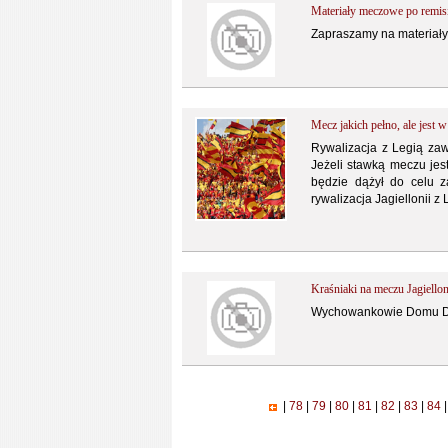
Materiały meczowe po remis
Zapraszamy na materiały
Mecz jakich pełno, ale jest 
Rywalizacja z Legią zaw
Jeżeli stawką meczu jes
będzie dążył do celu 
rywalizacja Jagiellonii 
Kraśniaki na meczu Jagiellon
Wychowankowie Domu Dzi
|
78
|
79
|
80
|
81
|
82
|
83
|
84
|