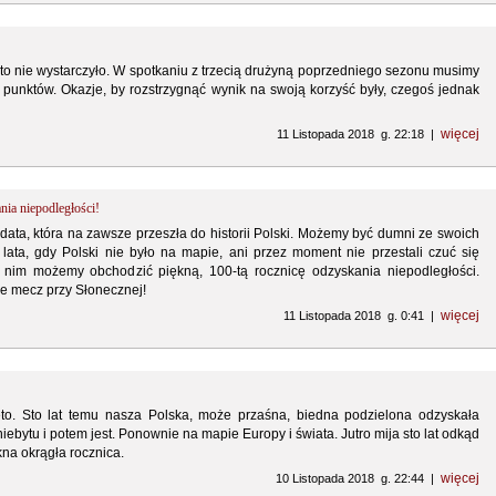
e to nie wystarczyło. W spotkaniu z trzecią drużyną poprzedniego sezonu musimy
 punktów. Okazje, by rozstrzygnąć wynik na swoją korzyść były, czegoś jednak
więcej
11 Listopada 2018 g. 22:18 |
nia niepodległości!
 data, która na zawsze przeszła do historii Polski. Możemy być dumni ze swoich
lata, gdy Polski nie było na mapie, ani przez moment nie przestali czuć się
i nim możemy obchodzić piękną, 100-tą rocznicę odzyskania niepodległości.
e mecz przy Słonecznej!
więcej
11 Listopada 2018 g. 0:41 |
to. Sto lat temu nasza Polska, może przaśna, biedna podzielona odzyskała
niebytu i potem jest. Ponownie na mapie Europy i świata. Jutro mija sto lat odkąd
kna okrągła rocznica.
więcej
10 Listopada 2018 g. 22:44 |