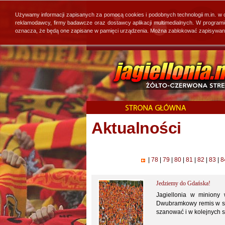
Używamy informacji zapisanych za pomocą cookies i podobnych technologii m.in. w
reklamodawcy, firmy badawcze oraz dostawcy aplikacji multimedialnych. W program
oznacza, że będą one zapisane w pamięci urządzenia. Można zablokować zapisywanie 
Aktualności
|
78
|
79
|
80
|
81
|
82
|
83
|
8
Jedziemy do Gdańska!
Jagiellonia w miniony
Dwubramkowy remis w sum
szanować i w kolejnych s