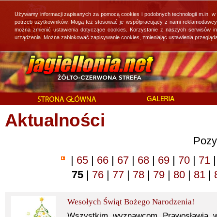
Używamy informacji zapisanych za pomocą cookies i podobnych technologii m.in. w
potrzeb użytkowników. Mogą też stosować je współpracujący z nami reklamodawcy, 
można zmienić ustawienia dotyczące cookies. Korzystanie z naszych serwisów i
urządzenia. Można zablokować zapisywanie cookies, zmieniając ustawienia przegląda
Aktualności
Pozy
|
65
|
66
|
67
|
68
|
69
|
70
|
71
|
75
|
76
|
77
|
78
|
79
|
80
|
81
|
Wesołych Świąt Bożego Narodzenia!
Wszystkim wyznawcom Prawosławia w 