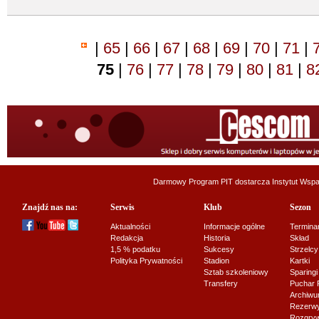
|
65
|
66
|
67
|
68
|
69
|
70
|
71
|
75
|
76
|
77
|
78
|
79
|
80
|
81
|
8
Darmowy Program PIT dostarcza
Instytut Wsp
Znajdź nas na:
Serwis
Klub
Sezon
Aktualności
Informacje ogólne
Termina
Redakcja
Historia
Skład
1,5 % podatku
Sukcesy
Strzelcy
Polityka Prywatności
Stadion
Kartki
Sztab szkoleniowy
Sparingi
Transfery
Puchar 
Archiw
Rezerwy J
Rozgryw