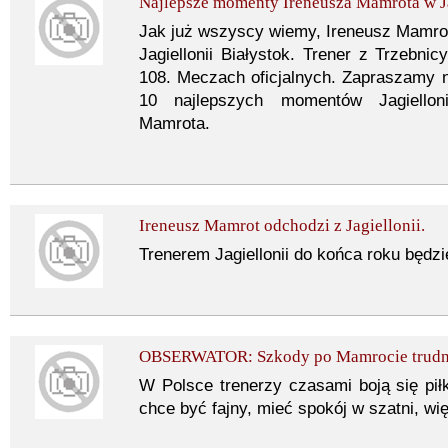
Najlepsze momenty Ireneusza Mamrota w Ja
Jak już wszyscy wiemy, Ireneusz Mamrot 
Jagiellonii Białystok. Trener z Trzebni
108. Meczach oficjalnych. Zapraszamy 
10 najlepszych momentów Jagiellon
Mamrota.
Ireneusz Mamrot odchodzi z Jagiellonii.
Trenerem Jagiellonii do końca roku będzi
OBSERWATOR: Szkody po Mamrocie trudno
W Polsce trenerzy czasami boją się piłk
chce być fajny, mieć spokój w szatni, wi