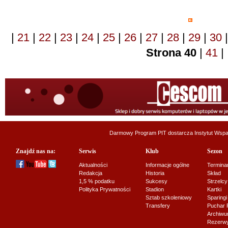
|
21
|
22
|
23
|
24
|
25
|
26
|
27
|
28
|
29
|
30
|
Strona 40
|
41
Darmowy Program PIT dostarcza
Instytut Wsp
Znajdź nas na:
Serwis
Klub
Sezon
Aktualności
Informacje ogólne
Termina
Redakcja
Historia
Skład
1,5 % podatku
Sukcesy
Strzelcy
Polityka Prywatności
Stadion
Kartki
Sztab szkoleniowy
Sparingi
Transfery
Puchar 
Archiw
Rezerwy J