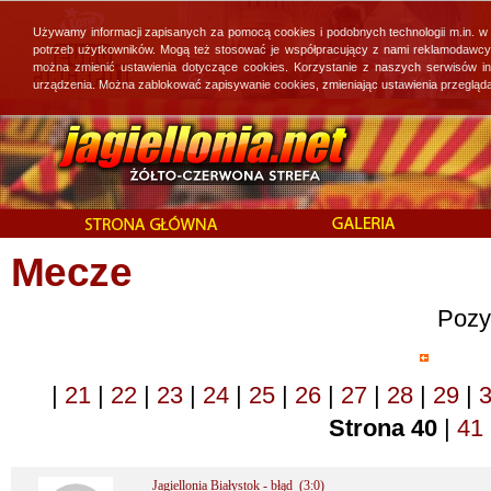
Używamy informacji zapisanych za pomocą cookies i podobnych technologii m.in. w
potrzeb użytkowników. Mogą też stosować je współpracujący z nami reklamodawcy, 
można zmienić ustawienia dotyczące cookies. Korzystanie z naszych serwisów i
urządzenia. Można zablokować zapisywanie cookies, zmieniając ustawienia przegląda
Mecze
Pozy
|
21
|
22
|
23
|
24
|
25
|
26
|
27
|
28
|
29
|
Strona 40
|
41
Jagiellonia Białystok - błąd (3:0)