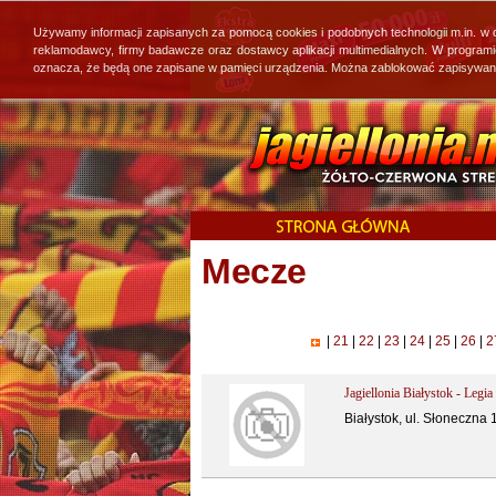
Używamy informacji zapisanych za pomocą cookies i podobnych technologii m.in. w
reklamodawcy, firmy badawcze oraz dostawcy aplikacji multimedialnych. W program
oznacza, że będą one zapisane w pamięci urządzenia. Można zablokować zapisywanie 
Mecze
|
21
|
22
|
23
|
24
|
25
|
26
|
2
Jagiellonia Białystok - Legi
Białystok, ul. Słoneczna 