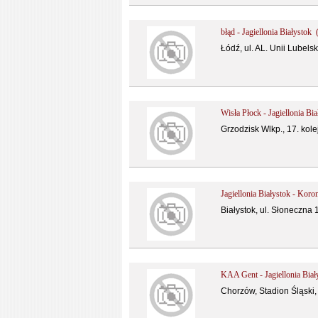
błąd - Jagiellonia Białystok 
Łódź, ul. AL. Unii Lubelski
Wisła Płock - Jagiellonia Bi
Grzodzisk Wlkp., 17. kolejk
Jagiellonia Białystok - Koro
Białystok, ul. Słoneczna 
KAA Gent - Jagiellonia Biał
Chorzów, Stadion Śląski, 1