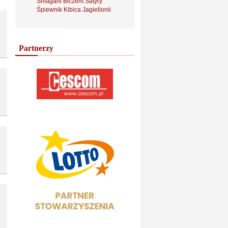
Smagani Biczem Satyry
Śpiewnik Kibica Jagiellonii
Partnerzy