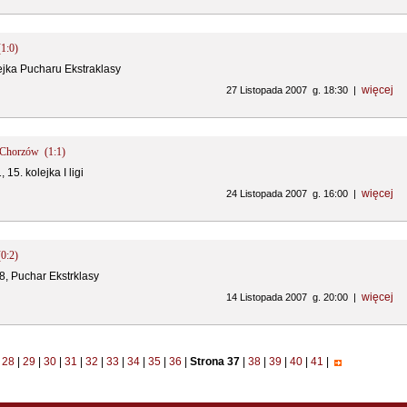
(1:0)
lejka Pucharu Ekstraklasy
więcej
27 Listopada 2007 g. 18:30 |
h Chorzów (1:1)
 15. kolejka I ligi
więcej
24 Listopada 2007 g. 16:00 |
(0:2)
8, Puchar Ekstrklasy
więcej
14 Listopada 2007 g. 20:00 |
28
|
29
|
30
|
31
|
32
|
33
|
34
|
35
|
36
|
Strona 37
|
38
|
39
|
40
|
41
|