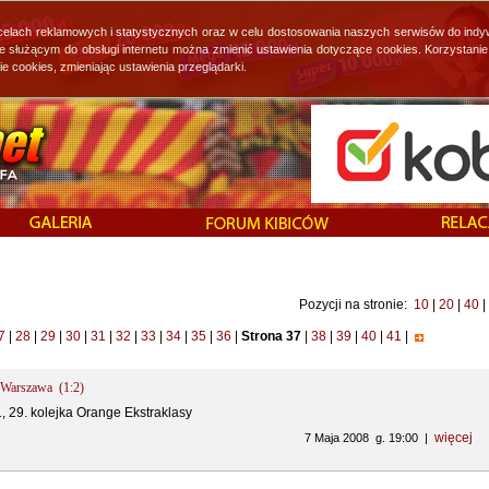
 celach reklamowych i statystycznych oraz w celu dostosowania naszych serwisów do indy
ie służącym do obsługi internetu można zmienić ustawienia dotyczące cookies. Korzystan
cookies, zmieniając ustawienia przeglądarki.
Pozycji na stronie:
10
|
20
|
40
|
7
|
28
|
29
|
30
|
31
|
32
|
33
|
34
|
35
|
36
|
Strona 37
|
38
|
39
|
40
|
41
|
a Warszawa (1:2)
1, 29. kolejka Orange Ekstraklasy
więcej
7 Maja 2008 g. 19:00 |