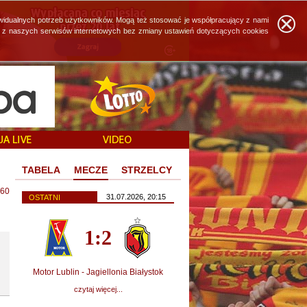
widualnych potrzeb użytkowników. Mogą też stosować je współpracujący z nami
ie z naszych serwisów internetowych bez zmiany ustawień dotyczących cookies
TABELA
MECZE
STRZELCY
60
31.07.2026, 20:15
OSTATNI
1:2
Motor Lublin - Jagiellonia Białystok
czytaj więcej...