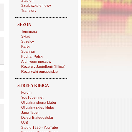
Stadion
Sztab szkoleniowy
Transfery
SEZON
Terminarz
Skład
Strzelcy
Kartki
Sparingi
Puchar Polski
Archiwum meczów
Rezerwy Jagiellonii (III liga)
Rozgrywki europejskie
STREFA KIBICA
Forum
YouTube j.net
Oficjalna strona klubu
Oficjalny sklep klubu
Jaga Typer
Dzieci Białegostoku
UJB
Studio 1920 - YouTube