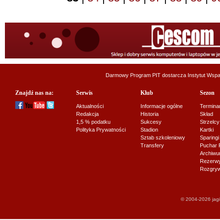
Darmowy Program PIT dostarcza
Instytut Wsp
Znajdź nas na:
Serwis
Klub
Sezon
Aktualności
Informacje ogólne
Termina
Redakcja
Historia
Skład
1,5 % podatku
Sukcesy
Strzelcy
Polityka Prywatności
Stadion
Kartki
Sztab szkoleniowy
Sparingi
Transfery
Puchar 
Archiw
Rezerwy J
Rozgryw
© 2004-2026 jagi