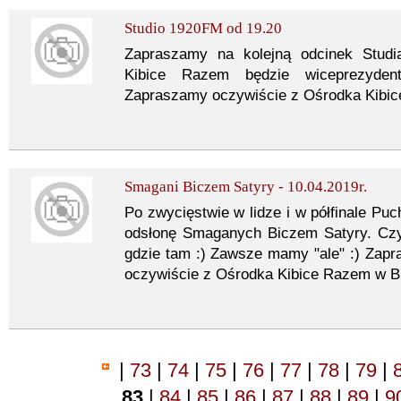
Studio 1920FM od 19.20
Zapraszamy na kolejną odcinek Stud
Kibice Razem będzie wiceprezydent
Zapraszamy oczywiście z Ośrodka Kibic
Smagani Biczem Satyry - 10.04.2019r.
Po zwycięstwie w lidze i w półfinale Pu
odsłonę Smaganych Biczem Satyry. Cz
gdzie tam :) Zawsze mamy "ale" :) Zap
oczywiście z Ośrodka Kibice Razem w B
|
73
|
74
|
75
|
76
|
77
|
78
|
79
|
83
|
84
|
85
|
86
|
87
|
88
|
89
|
9