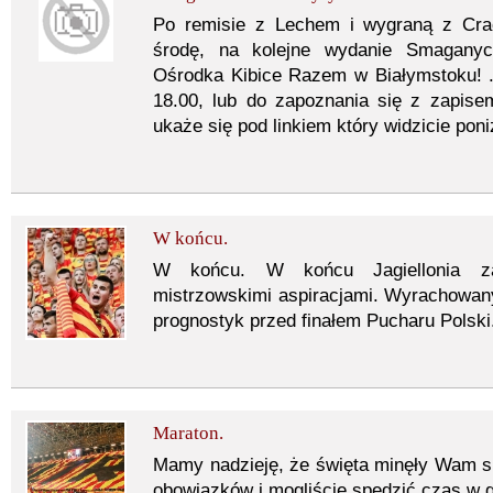
Po remisie z Lechem i wygraną z Cra
środę, na kolejne wydanie Smaganyc
Ośrodka Kibice Razem w Białymstoku! 
18.00, lub do zapoznania się z zapise
ukaże się pod linkiem który widzicie poni
W końcu.
W końcu. W końcu Jagiellonia z
mistrzowskimi aspiracjami. Wyrachowan
prognostyk przed finałem Pucharu Polski
Maraton.
Mamy nadzieję, że święta minęły Wam sp
obowiązków i mogliście spędzić czas w 