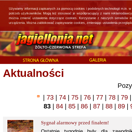
Używamy informacji zapisanych za pomocą cookies i podobnych technologii m.in. w
potrzeb użytkowników. Mogą też stosować je współpracujący z nami reklamodawcy, 
można zmienić ustawienia dotyczące cookies. Korzystanie z naszych serwisów i
urządzenia. Można zablokować zapisywanie cookies, zmieniając ustawienia przegląda
Aktualności
Pozy
|
73
|
74
|
75
|
76
|
77
|
78
|
79
|
83
|
84
|
85
|
86
|
87
|
88
|
89
|
Sygnał alarmowy przed finałem!
Ostatnie tygodnie były dla zawodn