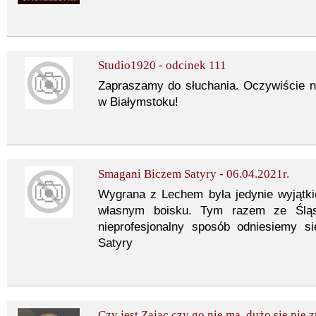
Studio1920 - odcinek 111
Zapraszamy do słuchania. Oczywiście 
w Białymstoku!
Smagani Biczem Satyry - 06.04.2021r.
Wygrana z Lechem była jedynie wyjątk
własnym boisku. Tym razem ze Śląs
nieprofesjonalny sposób odniesiemy
Satyry
Czy jest Zając czy go nie ma, dużo się nie 