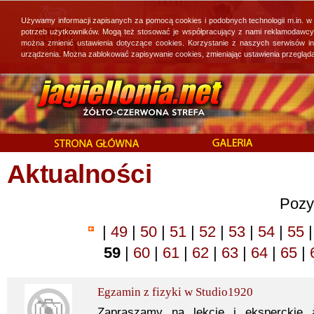
Używamy informacji zapisanych za pomocą cookies i podobnych technologii m.in. w
potrzeb użytkowników. Mogą też stosować je współpracujący z nami reklamodawcy, 
można zmienić ustawienia dotyczące cookies. Korzystanie z naszych serwisów i
urządzenia. Można zablokować zapisywanie cookies, zmieniając ustawienia przegląda
Aktualności
Pozy
|
49
|
50
|
51
|
52
|
53
|
54
|
55
|
59
|
60
|
61
|
62
|
63
|
64
|
65
|
Egzamin z fizyki w Studio1920
Zapraszamy na lekcję i eksperckie 