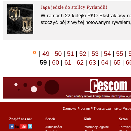
Jaga jedzie do stolicy Pyrlandii!
W ramach 22 kolejki PKO Ekstraklasy na
stoczyć bój z wyżej notowanym rywalem
|
49
|
50
|
51
|
52
|
53
|
54
|
55
|
59
|
60
|
61
|
62
|
63
|
64
|
65
|
6
Darmowy Program PIT dostarcza
Instytut Wsp
Znajdź nas na:
Serwis
Klub
Sezon
Aktualności
Informacje ogólne
Termina