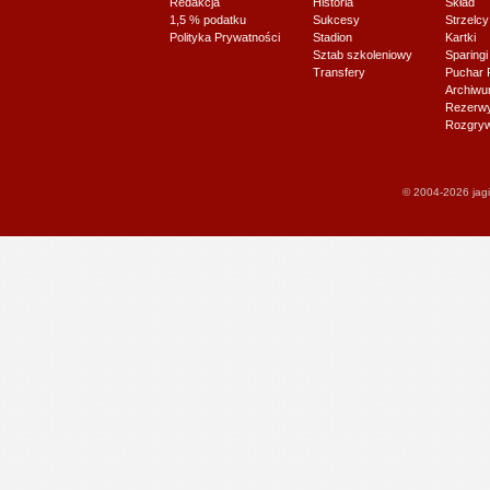
Redakcja
Historia
Skład
1,5 % podatku
Sukcesy
Strzelcy
Polityka Prywatności
Stadion
Kartki
Sztab szkoleniowy
Sparingi
Transfery
Puchar 
Archiw
Rezerwy J
Rozgryw
© 2004-2026 jagi