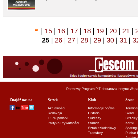
|
15
|
16
|
17
|
18
|
19
|
20
|
21
|
25
|
26
|
27
|
28
|
29
|
30
|
31
|
3
Darmowy Program PIT dostarcza
Instytut Wsp
Znajdź nas na:
Serwis
Klub
Sezon
Aktualności
Informacje ogólne
Termina
Redakcja
Historia
Skład
1,5 % podatku
Sukcesy
Strzelcy
Polityka Prywatności
Stadion
Kartki
Sztab szkoleniowy
Sparingi
Transfery
Puchar 
Archiw