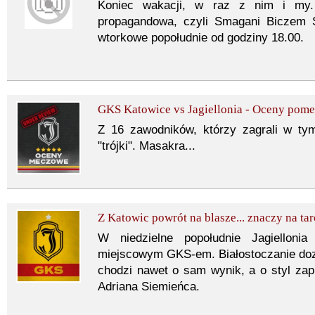
Koniec wakacji, w raz z nim i my.
propagandowa, czyli Smagani Biczem 
wtorkowe popołudnie od godziny 18.00.
GKS Katowice vs Jagiellonia - Oceny pom
Z 16 zawodników, którzy zagrali w ty
"trójki". Masakra...
Z Katowic powrót na blasze... znaczy na ta
W niedzielne popołudnie Jagielloni
miejscowym GKS-em. Białostoczanie dozna
chodzi nawet o sam wynik, a o styl za
Adriana Siemieńca.