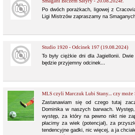
Smagani Biczem Satyry - 20.08.2024r.
Po dwóch porażkach, ligowej z Cracovią 
Ligi Mistrzów zapraszamy na Smaganych
Studio 1920 - Odcinek 197 (19.08.2024)
To były ciężkie dni dla Jagiellonii. Dwie
będzie przyjemny odcinek...
MLS czyli Marczuk Lubi Stany... czy może
Zastanawiam się od czego tutaj zac
Dominika w naszych barwach. Występ, 
występ, za który na pewno nikt nie zapł
płacimy za wiek (potencjał), za przyszł
tendencyjne gadki, nic więcej, a ja chciał