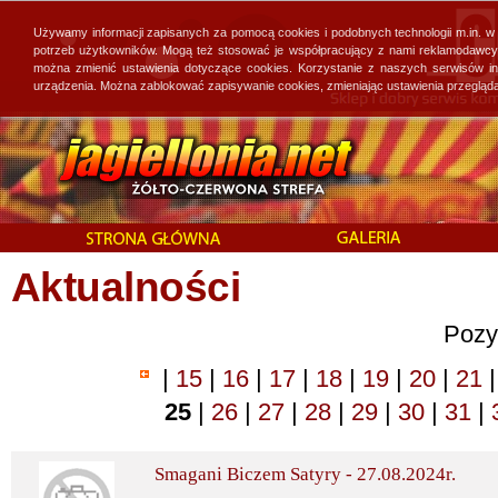
Używamy informacji zapisanych za pomocą cookies i podobnych technologii m.in. w
potrzeb użytkowników. Mogą też stosować je współpracujący z nami reklamodawcy, 
można zmienić ustawienia dotyczące cookies. Korzystanie z naszych serwisów i
urządzenia. Można zablokować zapisywanie cookies, zmieniając ustawienia przegląda
Aktualności
Pozy
|
15
|
16
|
17
|
18
|
19
|
20
|
21
|
25
|
26
|
27
|
28
|
29
|
30
|
31
|
Smagani Biczem Satyry - 27.08.2024r.