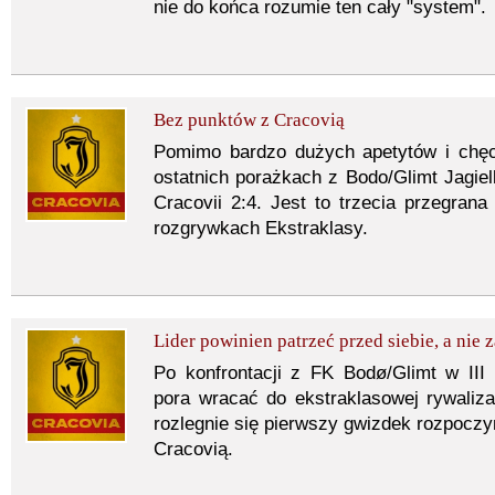
nie do końca rozumie ten cały "system".
Bez punktów z Cracovią
Pomimo bardzo dużych apetytów i chę
ostatnich porażkach z Bodo/Glimt Jagiell
Cracovii 2:4. Jest to trzecia przegran
rozgrywkach Ekstraklasy.
Lider powinien patrzeć przed siebie, a nie za
Po konfrontacji z FK Bodø/Glimt w II
pora wracać do ekstraklasowej rywaliza
rozlegnie się pierwszy gwizdek rozpoczyn
Cracovią.